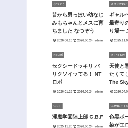
なつぞう
スタジオねこ
昔から男っぽい幼なじ
ギャル
みもちゃんとメスに育
最寄り
ちました なつぞう
り場〜
キック
2026.06.13
2026.06.24
admin
2025.11.0
NTロボ
In The Sky
セクシードッキリ バ
天使と
リクソイッてる！ NT
たくてし
ロボ
The Sk
2026.01.28
2026.06.24
admin
2026.04.0
G.B.F
COMICアイ
淫魔学園陸上部 G.B.F
色黒ボ
染がエ
2025.11.28
2026.06.24
admin