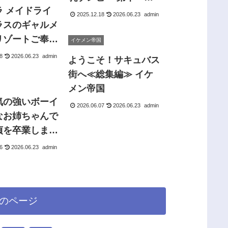
ラ メイドライ
サークル影武者
2025.12.18
2026.06.23
admin
ラスのギャルメ
リゾートご奉仕
イケメン帝国
 まっちゃそふ
8
2026.06.23
admin
ようこそ！サキュバス
街へ≪総集編≫ イケ
メン帝国
気の強いボーイ
2026.06.07
2026.06.23
admin
なお姉ちゃんで
貞を卒業しまし
6
2026.06.23
admin
のページ