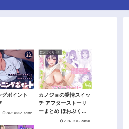
ほおぶくろっ！
ングポイント
カノジョの発情スイッ
び
チ アフターストーリ
ーまとめ ほおぶくろ
2026.08.02
admin
っ！
2026.07.06
admin