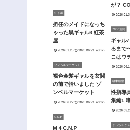
が？ C
紅茶屋
2026.01.3
担任のメイドになっち
7000週間
ゃった黒ギャル3 紅茶
屋
ギャル
るまで
2026.01.25
2026.06.23
admin
こはウ
って決
ゾンベルマーケット
2026.06.1
7000週
褐色金髪ギャルを玄関
暗中模索
の前で拾いました ゾ
ンベルマーケット
性指導
集編1 
2026.06.22
2026.06.23
admin
2026.05.2
C.N.P
まっちゃそふ
M 4 C.N.P