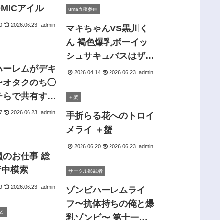
OMICアイル
ル鳴るまでイキまく
uma五夜参画
り！ AI-jison
0
2026.06.23
admin
マキちゃんVS黒川く
ん 褐色爆乳ボーイッ
シュサキュバスはザー
ハーレムがデキ
ボテの夢を見るか？
2026.04.14
2026.06.23
admin
〜オタクのち◯
uma五夜参画
チらで共有する
＋蟹
めたから〜
7
2026.06.23
admin
手折らる花へのトロイ
間
メライ ＋蟹
2026.06.20
2026.06.23
admin
員のお仕事 総
暗中模索
サークル影武者
9
2026.06.23
admin
ゾンビハーレムライ
フ〜抗体持ちの俺と爆
と
乳ゾンビ〜 第十一話