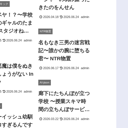
キック
きたのをんせん
ベヤ！？〜学校
2026.04.18
2026.06.24
admin
のギャルのたま
 スタジオねこ
NTR物置
5
2026.06.24
admin
名もなき三男の迷宮戦
記〜誰かの腕に堕ちる
君〜 NTR物置
悪魔は僕をぬき
2026.06.17
2026.06.24
admin
ょうがない In
y
AI-jison
5
2026.06.24
admin
廊下にたちんぼが立つ
学校 〜授業スキマ時
ル
間の立ちんぼサービ
ーイッシュ幼馴
ス！清楚系からギャル
2026.03.22
2026.06.24
admin
ロすぎるんです
まで即ハメOK 授業ベ