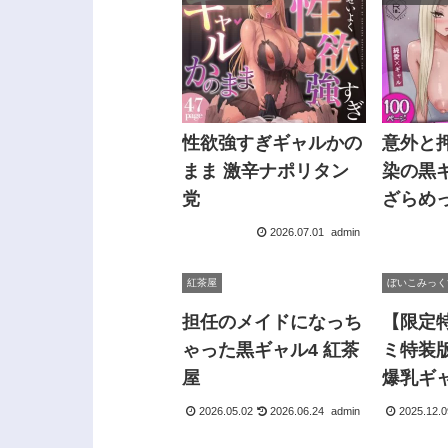
性欲強すぎギャルかの
意外と
まま 激辛ナポリタン
染の黒
党
ざらめ
2026.07.01
admin
紅茶屋
ぼいこみっく
担任のメイドになっち
【限定
ゃった黒ギャル4 紅茶
ミ特装
屋
爆乳ギ
活 ぼ
2026.05.02
2026.06.24
admin
2025.12.0