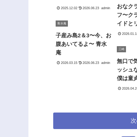
おなク
2025.12.02
2026.06.23
admin
フ〜ク
イドと
青水庵
性活〜
2026.01.1
子産み島2＆3〜今、お
と
腹あいてるよ〜 青水
三崎
庵
無口で
2026.03.15
2026.06.23
admin
ッシュ
僕は童
た 三崎
2026.04.2
次