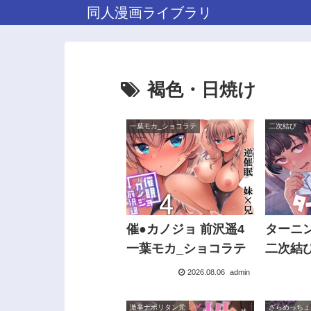
同人漫画ライブラリ
褐色・日焼け
一葉モカ_ショコラテ
二次結び
催●カノジョ 前沢遥4
ターニ
一葉モカ_ショコラテ
二次結
2026.08.06
admin
激辛ナポリタン党
ざらめっちょ