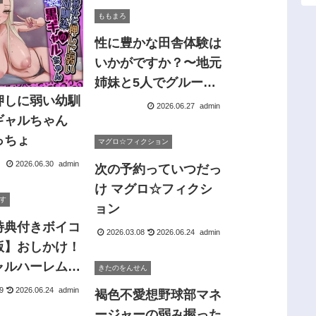
ももまろ
性に豊かな田舎体験は
いかがですか？〜地元
姉妹と5人でグループ
押しに弱い幼馴
セックス〜 ももまろ
2026.06.27
admin
ギャルちゃん
っちょ
マグロ☆フィクション
2026.06.30
admin
次の予約っていつだっ
け マグロ☆フィクシ
す
ョン
特典付きボイコ
2026.03.08
2026.06.24
admin
版】おしかけ！
ャルハーレム性
きたのをんせん
いこみっくす
9
2026.06.24
admin
褐色不愛想野球部マネ
ージャーの弱み握った