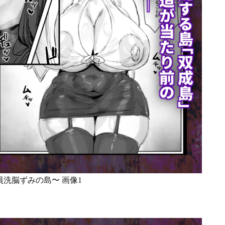
洗脳ずみの島〜 画像1