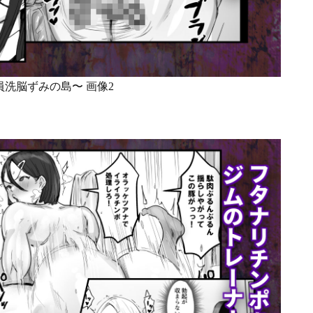
洗脳ずみの島〜 画像2