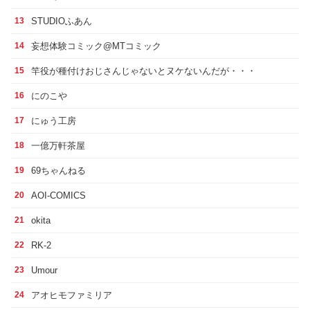
STUDIOふあん
13
妄想体験コミック@MTコミック
14
竿役が種付けおじさんじゃないとヌケないんだが・・・
15
にのこや
16
にゅう工房
17
一億万軒茶屋
18
69ちゃんねる
19
AOI-COMICS
20
okita
21
RK-2
22
Umour
23
アオヒモファミリア
24