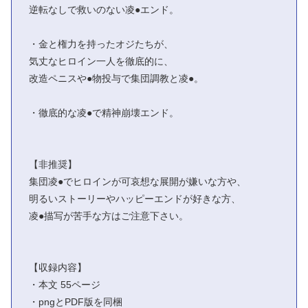
逆転なしで救いのない凌●エンド。
・金と権力を持ったオジたちが、
気丈なヒロイン一人を徹底的に、
改造ペニスや●物投与で集団調教と凌●。
・徹底的な凌●で精神崩壊エンド。
【非推奨】
集団凌●でヒロインが可哀想な展開が嫌いな方や、
明るいストーリーやハッピーエンドが好きな方、
凌●描写が苦手な方はご注意下さい。
【収録内容】
・本文 55ページ
・pngとPDF版を同梱