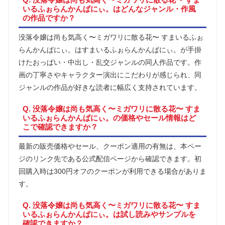
いるふぉらんかんぱにぃ。はどんなジャンル・作風
の作品ですか？
没落令嬢は尚も気高く〜ミガワリに散る花〜 すまいるふぉ
らんかんぱにぃ。はすまいるふぉらんかんぱにぃ。が手掛
けたおっぱい・中出し・乱交ジャンルの同人作品です。作
画の丁寧さやキャラクター演出にこだわりが感じられ、同
ジャンルの作品が好きな読者に幅広く支持されています。
Q. 没落令嬢は尚も気高く〜ミガワリに散る花〜 すま
いるふぉらんかんぱにぃ。の価格やセール情報はど
こで確認できますか？
最新の販売価格やセール、クーポン適用の有無は、本ペー
ジのリンク先である公式配信ページから確認できます。初
回購入時は300円オフのクーポンが利用できる場合がありま
す。
Q. 没落令嬢は尚も気高く〜ミガワリに散る花〜 すま
いるふぉらんかんぱにぃ。は試し読みやサンプルを
確認できますか？