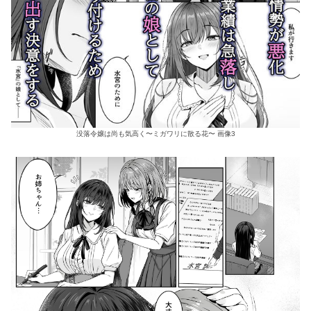
没落令嬢は尚も気高く〜ミガワリに散る花〜 画像3