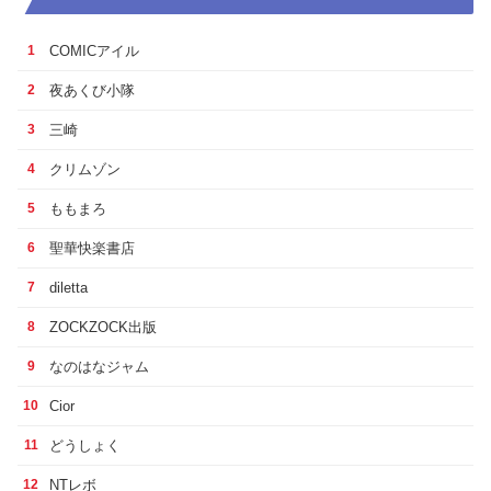
COMICアイル
1
夜あくび小隊
2
三崎
3
クリムゾン
4
ももまろ
5
聖華快楽書店
6
diletta
7
ZOCKZOCK出版
8
なのはなジャム
9
Cior
10
どうしょく
11
NTレボ
12