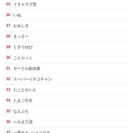
イチャラブ堂
25
いぬ
26
かみしき
27
きっさー
28
くすりゆび
29
ことらっく
30
サークル影武者
31
スーパーイチゴチャン
32
たことかいと
33
たまごやき
34
なえぷち
35
へちま工房
36
一葉モカ_ショコラテ
37