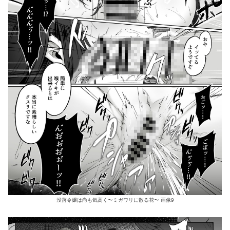
没落令嬢は尚も気高く〜ミガワリに散る花〜 画像9