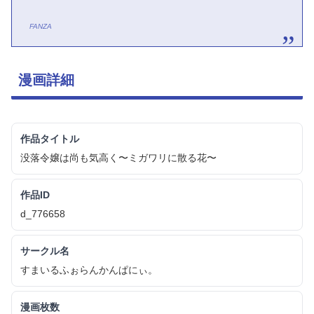
FANZA
漫画詳細
作品タイトル
没落令嬢は尚も気高く〜ミガワリに散る花〜
作品ID
d_776658
サークル名
すまいるふぉらんかんぱにぃ。
漫画枚数