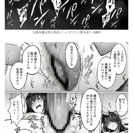
没落令嬢は尚も気高く〜ミガワリに散る花〜 画像5