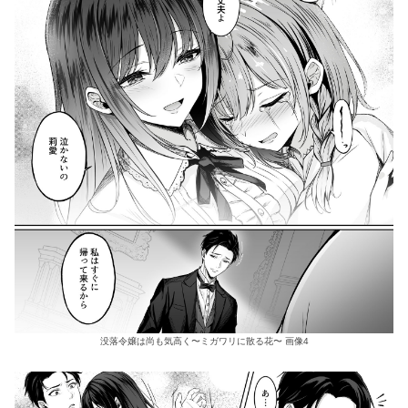
没落令嬢は尚も気高く〜ミガワリに散る花〜 画像4