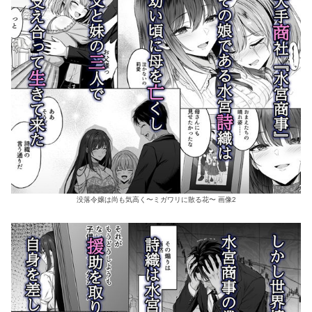
没落令嬢は尚も気高く〜ミガワリに散る花〜 画像2