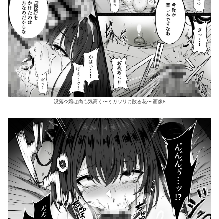
没落令嬢は尚も気高く〜ミガワリに散る花〜 画像8