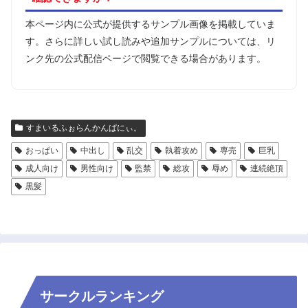
本ページ内に公式が提供するサンプル画像を掲載していま
す。さらに詳しい試し読みや追加サンプルについては、リ
ンク先の公式配信ページで閲覧できる場合があります。
すまいるふぉらんかんぱにぃ。
おっぱい
中出し
乱交
執着攻め
専売
巨乳
成人向け
男性向け
監禁
総攻
辱め
連続絶頂
黒髪
サークルランキング