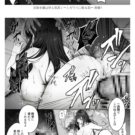
没落令嬢は尚も気高く〜ミガワリに散る花〜 画像7