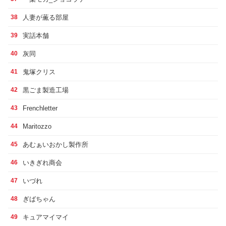
人妻が薫る部屋
38
実話本舗
39
灰同
40
鬼塚クリス
41
黒ごま製造工場
42
Frenchletter
43
Maritozzo
44
あむぁいおかし製作所
45
いきぎれ商会
46
いづれ
47
ぎばちゃん
48
キュアマイマイ
49