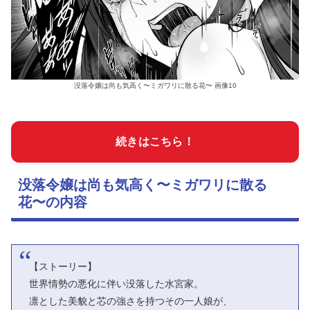
没落令嬢は尚も気高く〜ミガワリに散る花〜 画像10
続きはこちら！
没落令嬢は尚も気高く〜ミガワリに散る
花〜の内容
【ストーリー】
世界情勢の悪化に伴い没落した水宮家。
凛とした美貌と芯の強さを持つその一人娘が、