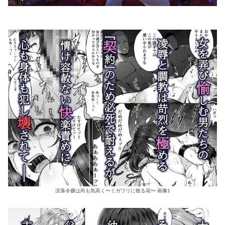
没落令嬢は尚も気高く〜ミガワリに散る花〜 画像1