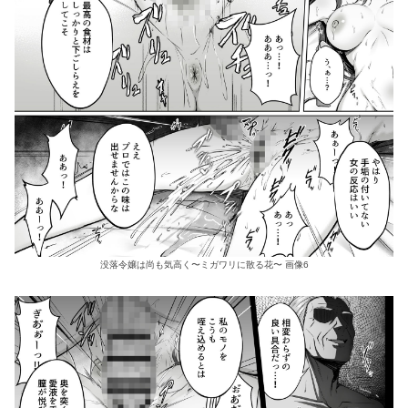
没落令嬢は尚も気高く〜ミガワリに散る花〜 画像6