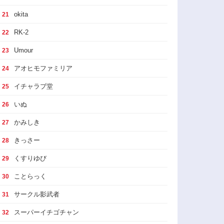
okita
21
RK-2
22
Umour
23
アオヒモファミリア
24
イチャラブ堂
25
いぬ
26
かみしき
27
きっさー
28
くすりゆび
29
ことらっく
30
サークル影武者
31
スーパーイチゴチャン
32