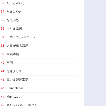
たことかいと
33
たまごやき
34
なえぷち
35
へちま工房
36
一葉モカ_ショコラテ
37
人妻が薫る部屋
38
実話本舗
39
灰同
40
鬼塚クリス
41
黒ごま製造工場
42
Frenchletter
43
Maritozzo
44
あむぁいおかし製作所
45