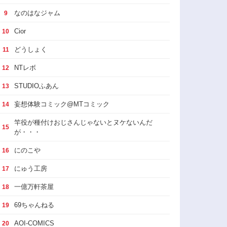
なのはなジャム
9
Cior
10
どうしょく
11
NTレボ
12
STUDIOふあん
13
妄想体験コミック@MTコミック
14
竿役が種付けおじさんじゃないとヌケないんだ
15
が・・・
にのこや
16
にゅう工房
17
一億万軒茶屋
18
69ちゃんねる
19
AOI-COMICS
20