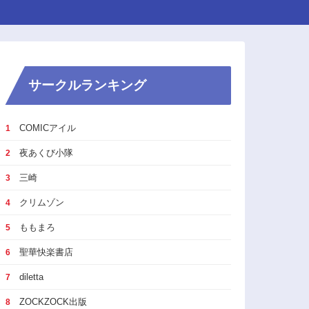
サークルランキング
COMICアイル
1
夜あくび小隊
2
三崎
3
クリムゾン
4
ももまろ
5
聖華快楽書店
6
diletta
7
ZOCKZOCK出版
8