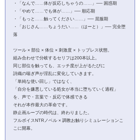
・「なんで……体が反応しちゃうの……」── 困惑期
・「やめて……でも体が……」── 順応期
・「もっと……触ってください……」── 屈服期
・「おじさん……ちょうだい……（はーと）」── 完全堕
落
ツール × 部位 × 体位 × 刺激度 × トップレス状態。
組み合わせで分岐するセリフは200本以上。
同じ部位を触っても、エッチ度が上がるたびに
詩織の喘ぎ声が淫乱に変化していきます。
「単純な使い回し」ではなく、
「自分を嫌悪している処女が本当に堕ちていく過程」
を、声で・言葉で・反応で体感できる
それが本作最大の革命です。
静止画ループの時代は、終わりました。
フルボイスNTRノベル × 調教お触りシミュレーションこ
こに開幕。