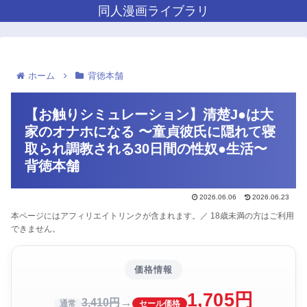
同人漫画ライブラリ
ホーム
背徳本舗
【お触りシミュレーション】清楚J●は大
家のオナホになる 〜童貞彼氏に隠れて寝
取られ調教される30日間の性奴●生活〜
背徳本舗
2026.06.06
2026.06.23
本ページにはアフィリエイトリンクが含まれます。／ 18歳未満の方はご利用
できません。
価格情報
1,705円
→
3,410円
通常
セール価格