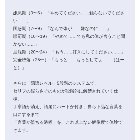
嫌悪期（0〜6）:「やめてください……触らないでくださ
い……」
困惑期（7〜9）:「なんで体が……嫌なのに……」
順応期（10〜19）:「やめて……でも私の体が言うこと聞
かない……」
屈服期（20〜24）:「もう……好きにしてください……」
完全堕落（25〜）:「もっと……もっとしてぇ……（はー
と）」
さらに「隠語レベル」5段階のシステムで、
セリフの淫らさそのものが段階的に解禁されていく仕
様。
丁寧語が消え、語尾にハートが付き、自ら下品な言葉を
口にするまで
「言葉が堕ちる過程」を、これ以上ない解像度で体験で
きます。