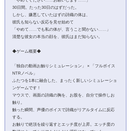
「やめてください……お願いします……」
30日間。たった30日のはずだった。
しかし、嫌悪していたはずの詩織の体は、
彼氏も知らない反応を見せ始めて
「やめて……でも私の体が、言うこと聞かない……」
清楚な彼女の本当の顔を、彼氏はまだ知らない。
◆ゲーム概要◆
「独自の動画お触りシミュレーション」 × 「フルボイス
NTRノベル」
ふたつを1本に融合した、まったく新しいシミュレーショ
ンゲームです！
マウスで、画面の詩織の胸を、お股を、自分で操作しお
触り。
触った瞬間、声優のボイスで詩織がリアルタイムに反応
する。
お触りで絶頂を繰り返すとエッチ度が上昇。エッチ度の