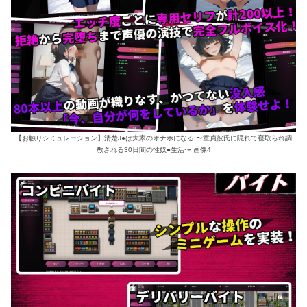
【お触りシミュレーション】清楚J●は大家のオナホになる 〜童貞彼氏に隠れて寝取られ調
教される30日間の性奴●生活〜 画像4