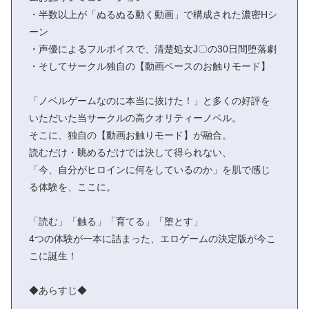
・半数以上が「ぬるぬる動く動画」で構成された濃密Hシ
ーン
・声優によるフルボイスで、清楚処女J〇の30日間堕落劇
・そしてサークル独自の【動画ベースのお触りモード】
「ノベルゲームなのに本当に抜けた！」と多くの好評を
いただいた当サークルの高クオリティーノベル。
そこに、独自の【動画お触りモード】が融合。
読むだけ・眺めるだけでは決して得られない、
「今、自分がヒロインに何をしているのか」を肌で感じ
る体験を、ここに。
「読む」「触る」「育てる」「堕とす」
4つの体験が一本に詰まった、エロゲームの決定版が今こ
こに誕生！
◆あらすじ◆