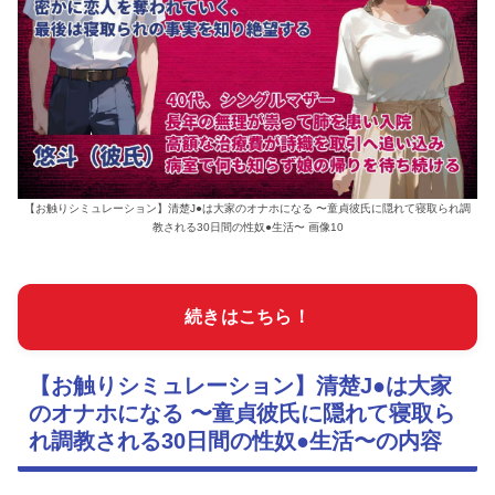
【お触りシミュレーション】清楚J●は大家のオナホになる 〜童貞彼氏に隠れて寝取られ調
教される30日間の性奴●生活〜 画像10
続きはこちら！
【お触りシミュレーション】清楚J●は大家
のオナホになる 〜童貞彼氏に隠れて寝取ら
れ調教される30日間の性奴●生活〜の内容