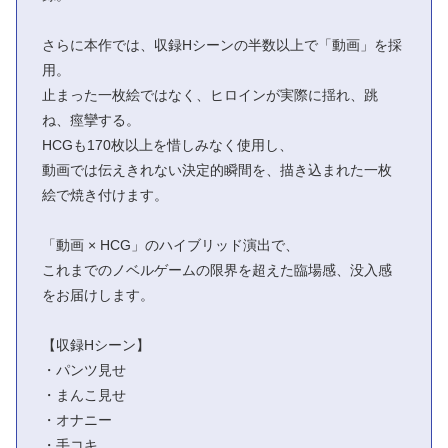
さらに本作では、収録Hシーンの半数以上で「動画」を採
用。
止まった一枚絵ではなく、ヒロインが実際に揺れ、跳
ね、痙攣する。
HCGも170枚以上を惜しみなく使用し、
動画では伝えきれない決定的瞬間を、描き込まれた一枚
絵で焼き付けます。
「動画 × HCG」のハイブリッド演出で、
これまでのノベルゲームの限界を超えた臨場感、没入感
をお届けします。
【収録Hシーン】
・パンツ見せ
・まんこ見せ
・オナニー
・手コキ