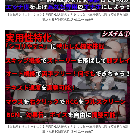
【お触りシミュレーション】清楚J●は大家のオナホになる 〜童貞彼氏に隠れて寝取られ調
教される30日間の性奴●生活〜 画像6
【お触りシミュレーション】清楚J●は大家のオナホになる 〜童貞彼氏に隠れて寝取られ調
教される30日間の性奴●生活〜 画像7