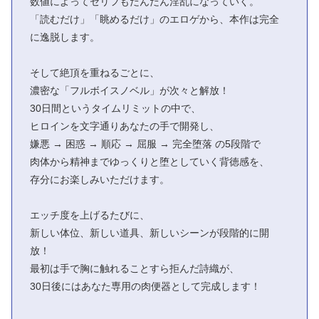
数値によってセリフもだんだん淫乱になっていく。
「読むだけ」「眺めるだけ」のエロゲから、本作は完全
に逸脱します。
そして絶頂を重ねるごとに、
濃密な「フルボイスノベル」が次々と解放！
30日間というタイムリミットの中で、
ヒロインを文字通りあなたの手で開発し、
嫌悪 → 困惑 → 順応 → 屈服 → 完全堕落 の5段階で
肉体から精神までゆっくりと堕としていく背徳感を、
存分にお楽しみいただけます。
エッチ度を上げるたびに、
新しい体位、新しい道具、新しいシーンが段階的に開
放！
最初は手で胸に触れることすら拒んだ詩織が、
30日後にはあなた専用の肉便器として完成します！