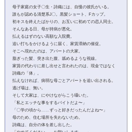
母子家庭の女子〇生・詩織には、自慢の彼氏がいる。
誰もが認める清楚系J〇。黒髪ショート、Fカップ。
初キスを終えたばかりの、お互いに初めての恋人同士。
そんなある日、母が持病が悪化。
払えるはずのない高額な入院費。
追い打ちをかけるように届く、家賃滞納の催促。
そこへ現れたのは、アパートの大家。
脂ぎった髪、突き出た腹、舐めるような視線。
家賃の代わりに差し出せと言われたのは、現金ではなく
詩織の「体」。
払えなければ、病弱な母ごとアパートを追い出される。
逃げ場は、無い。
そして大家は、にやけながらこう囁いた。
「私とエッチな事をするバイトだよ〜」
「〇学の頃から……ずっと好きだったんだよね〜」
母のため、住む場所を失わないため。
詩織は、自分の体を差し出した。