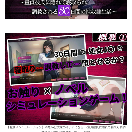
【お触りシミュレーション】清楚J●は大家のオナホになる 〜童貞彼氏に隠れて寝取られ調