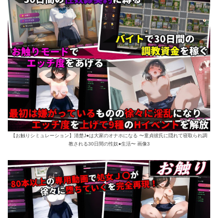
【お触りシミュレーション】清楚J●は大家のオナホになる 〜童貞彼氏に隠れて寝取られ調
教される30日間の性奴●生活〜 画像3