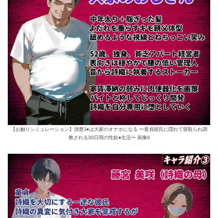
【お触りシミュレーション】清楚J●は大家のオナホになる 〜童貞彼氏に隠れて寝取られ調
教される30日間の性奴●生活〜 画像9