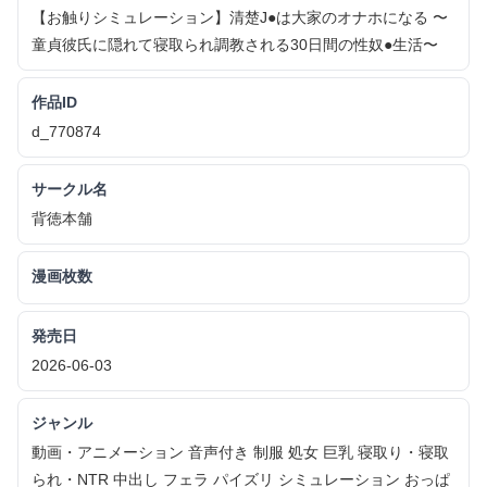
【お触りシミュレーション】清楚J●は大家のオナホになる 〜
童貞彼氏に隠れて寝取られ調教される30日間の性奴●生活〜
作品ID
d_770874
サークル名
背徳本舗
漫画枚数
発売日
2026-06-03
ジャンル
動画・アニメーション 音声付き 制服 処女 巨乳 寝取り・寝取
られ・NTR 中出し フェラ パイズリ シミュレーション おっぱ