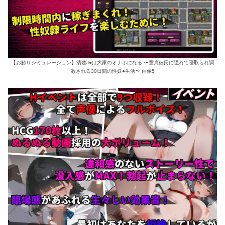
【お触りシミュレーション】清楚J●は大家のオナホになる 〜童貞彼氏に隠れて寝取られ調
教される30日間の性奴●生活〜 画像5