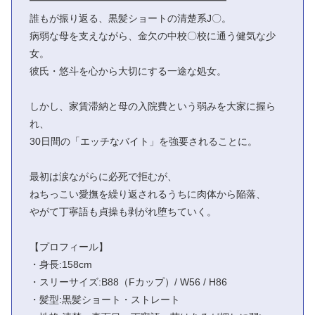
━━━━━━━━━━━━━━━━━━━━
誰もが振り返る、黒髪ショートの清楚系J〇。
病弱な母を支えながら、金欠の中校〇校に通う健気な少
女。
彼氏・悠斗を心から大切にする一途な処女。
しかし、家賃滞納と母の入院費という弱みを大家に握ら
れ、
30日間の「エッチなバイト」を強要されることに。
最初は涙ながらに必死で拒むが、
ねちっこい愛撫を繰り返されるうちに肉体から陥落、
やがて丁寧語も貞操も剥がれ堕ちていく。
【プロフィール】
・身長:158cm
・スリーサイズ:B88（Fカップ）/ W56 / H86
・髪型:黒髪ショート・ストレート