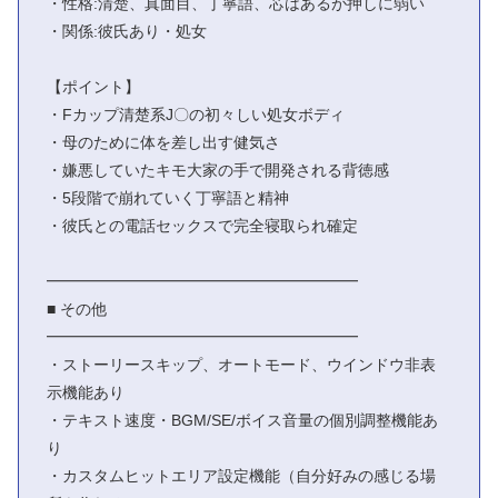
・性格:清楚、真面目、丁寧語、芯はあるが押しに弱い
・関係:彼氏あり・処女
【ポイント】
・Fカップ清楚系J〇の初々しい処女ボディ
・母のために体を差し出す健気さ
・嫌悪していたキモ大家の手で開発される背徳感
・5段階で崩れていく丁寧語と精神
・彼氏との電話セックスで完全寝取られ確定
━━━━━━━━━━━━━━━━━━━━
■ その他
━━━━━━━━━━━━━━━━━━━━
・ストーリースキップ、オートモード、ウインドウ非表
示機能あり
・テキスト速度・BGM/SE/ボイス音量の個別調整機能あ
り
・カスタムヒットエリア設定機能（自分好みの感じる場