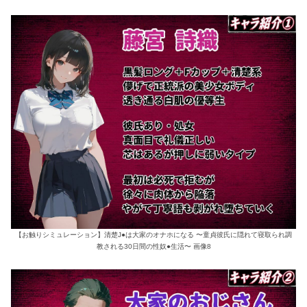
【お触りシミュレーション】清楚J●は大家のオナホになる 〜童貞彼氏に隠れて寝取られ調
教される30日間の性奴●生活〜 画像8