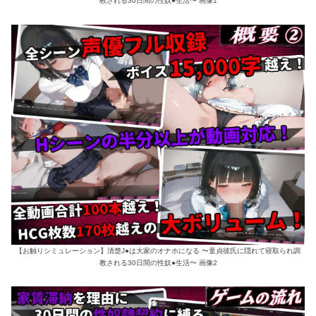
教される30日間の性奴●生活〜 画像1
【お触りシミュレーション】清楚J●は大家のオナホになる 〜童貞彼氏に隠れて寝取られ調
教される30日間の性奴●生活〜 画像2