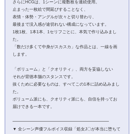
さらにHCGは、1シーンに複数枚を連続使用。
止まった一枚絵で間延びすることなく、
表情・体勢・アングルが次々と切り替わり、
最後まで没入感が途切れない構成になっています。
1枚1枚、1本1本、1セリフごとに、本気で作り込みまし
た。
「数だけ多くて中身がスカスカ」な作品とは、一線を画
します。
「ボリューム」と「クオリティ」、両方を妥協しない
それが背徳本舗のスタンスです。
抜くために必要なものは、すべてこの1本に詰め込みまし
た。
ボリューム派にも、クオリティ派にも、自信を持ってお
届けできる一本です。
━━━━━━━━━━━━━━━━━━━━━━━
▼ 全シーン声優フルボイス収録「処女J〇が本当に堕ちて