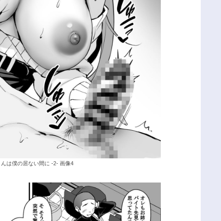
は僕の居ない間に -2- 画像4