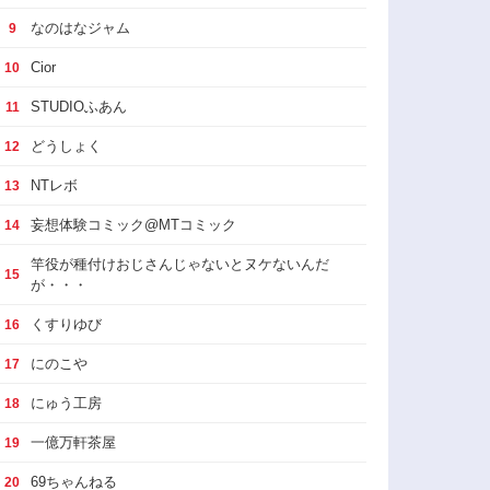
なのはなジャム
9
Cior
10
STUDIOふあん
11
どうしょく
12
NTレボ
13
妄想体験コミック@MTコミック
14
竿役が種付けおじさんじゃないとヌケないんだ
15
が・・・
くすりゆび
16
にのこや
17
にゅう工房
18
一億万軒茶屋
19
69ちゃんねる
20