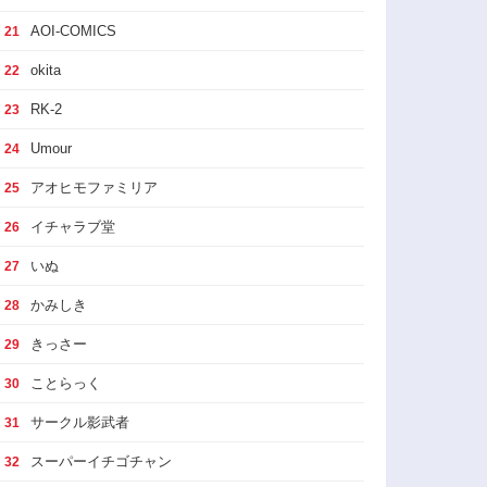
AOI-COMICS
21
okita
22
RK-2
23
Umour
24
アオヒモファミリア
25
イチャラブ堂
26
いぬ
27
かみしき
28
きっさー
29
ことらっく
30
サークル影武者
31
スーパーイチゴチャン
32