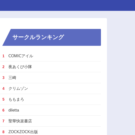
サークルランキング
COMICアイル
1
夜あくび小隊
2
三崎
3
クリムゾン
4
ももまろ
5
diletta
6
聖華快楽書店
7
ZOCKZOCK出版
8