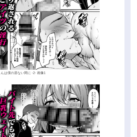
は僕の居ない間に -2- 画像1