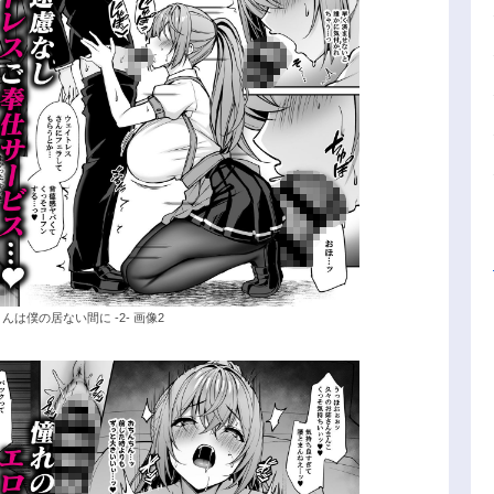
は僕の居ない間に -2- 画像2