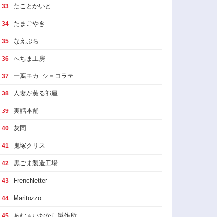
たことかいと
33
たまごやき
34
なえぷち
35
へちま工房
36
一葉モカ_ショコラテ
37
人妻が薫る部屋
38
実話本舗
39
灰同
40
鬼塚クリス
41
黒ごま製造工場
42
Frenchletter
43
Maritozzo
44
あむぁいおかし製作所
45