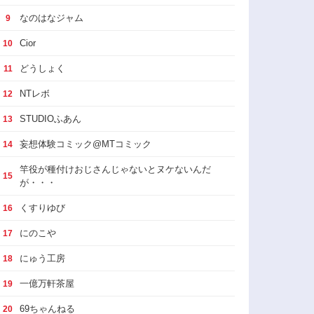
なのはなジャム
9
Cior
10
どうしょく
11
NTレボ
12
STUDIOふあん
13
妄想体験コミック@MTコミック
14
竿役が種付けおじさんじゃないとヌケないんだ
15
が・・・
くすりゆび
16
にのこや
17
にゅう工房
18
一億万軒茶屋
19
69ちゃんねる
20