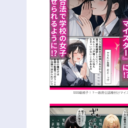
SSS級精子！？―政府公認種付けマイ