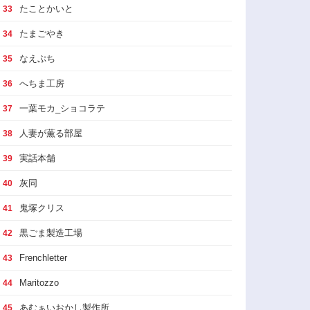
たことかいと
33
たまごやき
34
なえぷち
35
へちま工房
36
一葉モカ_ショコラテ
37
人妻が薫る部屋
38
実話本舗
39
灰同
40
鬼塚クリス
41
黒ごま製造工場
42
Frenchletter
43
Maritozzo
44
あむぁいおかし製作所
45