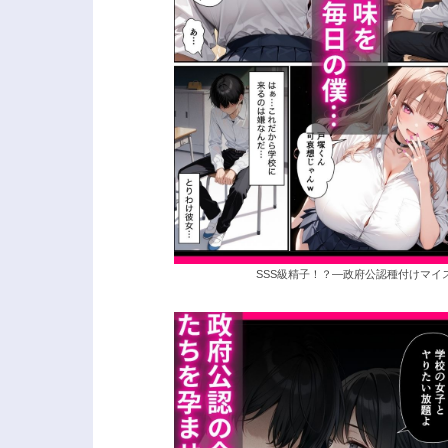
SSS級精子！？―政府公認種付けマイ