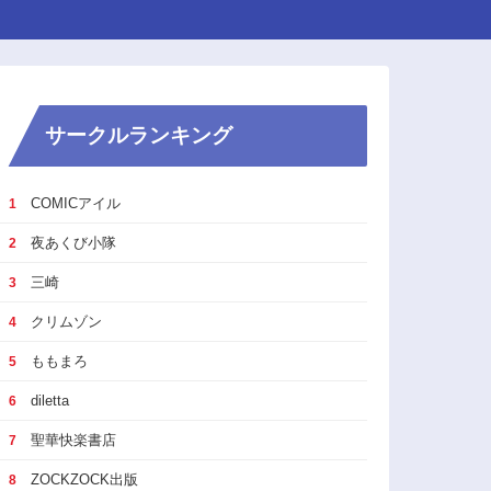
サークルランキング
COMICアイル
1
夜あくび小隊
2
三崎
3
クリムゾン
4
ももまろ
5
diletta
6
聖華快楽書店
7
ZOCKZOCK出版
8