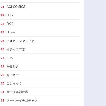
AOI-COMICS
21
okita
22
RK-2
23
Umour
24
アオヒモファミリア
25
イチャラブ堂
26
いぬ
27
かみしき
28
きっさー
29
ことらっく
30
サークル影武者
31
スーパーイチゴチャン
32