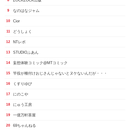
ZOCKZOCK出版
8
なのはなジャム
9
Cior
10
どうしょく
11
NTレボ
12
STUDIOふあん
13
妄想体験コミック@MTコミック
14
竿役が種付けおじさんじゃないとヌケないんだが・・・
15
くすりゆび
16
にのこや
17
にゅう工房
18
一億万軒茶屋
19
69ちゃんねる
20