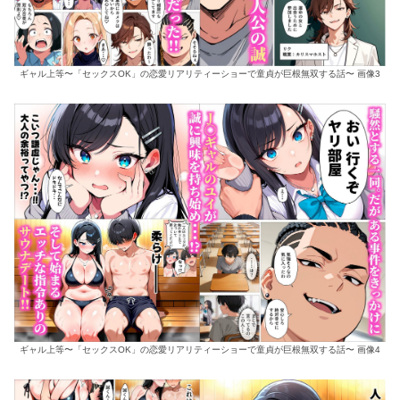
ギャル上等〜「セックスOK」の恋愛リアリティーショーで童貞が巨根無双する話〜 画像3
ギャル上等〜「セックスOK」の恋愛リアリティーショーで童貞が巨根無双する話〜 画像4