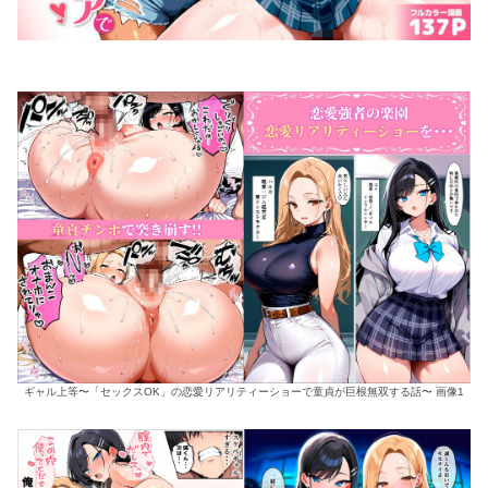
ギャル上等〜「セックスOK」の恋愛リアリティーショーで童貞が巨根無双する話〜 画像1