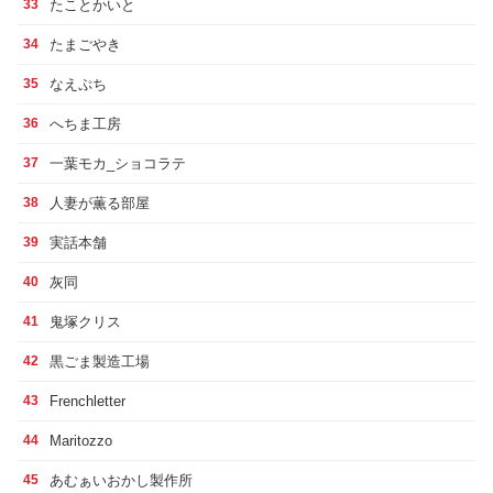
たことかいと
33
たまごやき
34
なえぷち
35
へちま工房
36
一葉モカ_ショコラテ
37
人妻が薫る部屋
38
実話本舗
39
灰同
40
鬼塚クリス
41
黒ごま製造工場
42
Frenchletter
43
Maritozzo
44
あむぁいおかし製作所
45