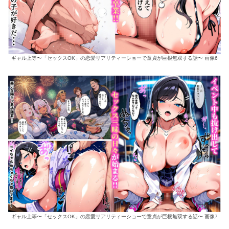
ギャル上等〜「セックスOK」の恋愛リアリティーショーで童貞が巨根無双する話〜 画像6
ギャル上等〜「セックスOK」の恋愛リアリティーショーで童貞が巨根無双する話〜 画像7