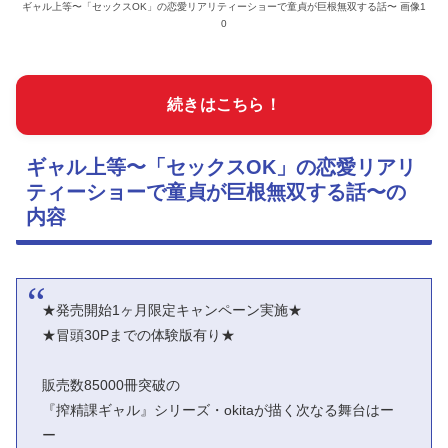
ギャル上等〜「セックスOK」の恋愛リアリティーショーで童貞が巨根無双する話〜 画像1
0
続きはこちら！
ギャル上等〜「セックスOK」の恋愛リアリ
ティーショーで童貞が巨根無双する話〜の
内容
★発売開始1ヶ月限定キャンペーン実施★
★冒頭30Pまでの体験版有り★
販売数85000冊突破の
『搾精課ギャル』シリーズ・okitaが描く次なる舞台はー
ー