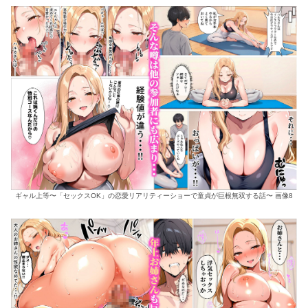
ギャル上等〜「セックスOK」の恋愛リアリティーショーで童貞が巨根無双する話〜 画像8