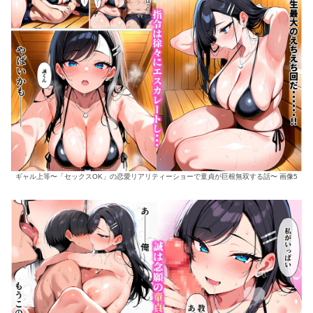
ギャル上等〜「セックスOK」の恋愛リアリティーショーで童貞が巨根無双する話〜 画像5