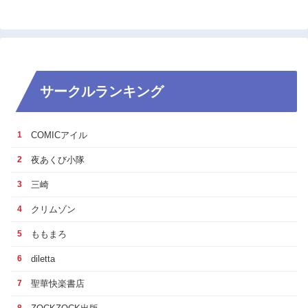
サークルランキング
COMICアイル
1
夜あくび小隊
2
三崎
3
クリムゾン
4
ももまろ
5
diletta
6
聖華快楽書店
7