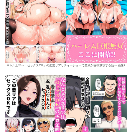
ギャル上等〜「セックスOK」の恋愛リアリティーショーで童貞が巨根無双する話〜 画像2