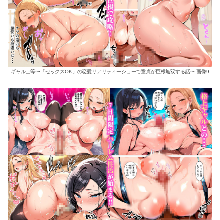
ギャル上等〜「セックスOK」の恋愛リアリティーショーで童貞が巨根無双する話〜 画像9