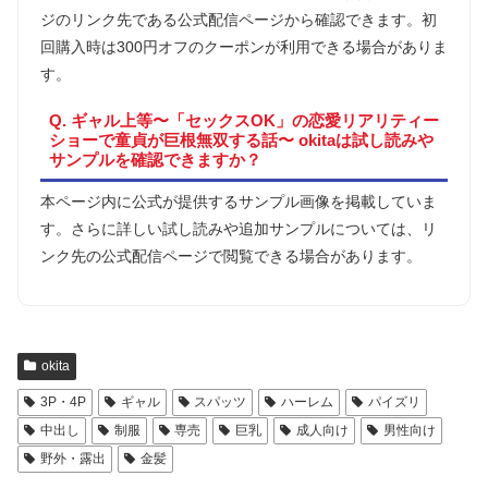
ジのリンク先である公式配信ページから確認できます。初
回購入時は300円オフのクーポンが利用できる場合がありま
す。
Q. ギャル上等〜「セックスOK」の恋愛リアリティー
ショーで童貞が巨根無双する話〜 okitaは試し読みや
サンプルを確認できますか？
本ページ内に公式が提供するサンプル画像を掲載していま
す。さらに詳しい試し読みや追加サンプルについては、リ
ンク先の公式配信ページで閲覧できる場合があります。
okita
3P・4P
ギャル
スパッツ
ハーレム
パイズリ
中出し
制服
専売
巨乳
成人向け
男性向け
野外・露出
金髪