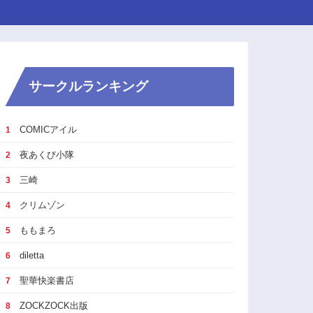
サークルランキング
COMICアイル
1
夜あくび小隊
2
三崎
3
クリムゾン
4
ももまろ
5
diletta
6
聖華快楽書店
7
ZOCKZOCK出版
8