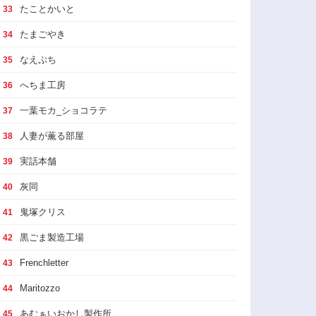
たことかいと
33
たまごやき
34
なえぷち
35
へちま工房
36
一葉モカ_ショコラテ
37
人妻が薫る部屋
38
実話本舗
39
灰同
40
鬼塚クリス
41
黒ごま製造工場
42
Frenchletter
43
Maritozzo
44
あむぁいおかし製作所
45