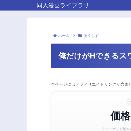
同人漫画ライブラリ
ホーム
あくしず
俺だけがHできるス
本ページにはアフィリエイトリンクが含まれ
価格
※クーポンが配布