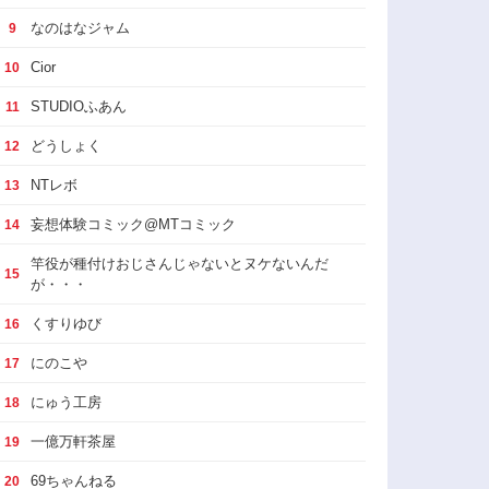
なのはなジャム
9
Cior
10
STUDIOふあん
11
どうしょく
12
NTレボ
13
妄想体験コミック@MTコミック
14
竿役が種付けおじさんじゃないとヌケないんだ
15
が・・・
くすりゆび
16
にのこや
17
にゅう工房
18
一億万軒茶屋
19
69ちゃんねる
20