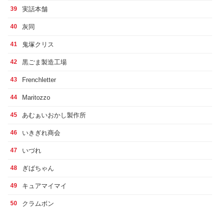
実話本舗
39
灰同
40
鬼塚クリス
41
黒ごま製造工場
42
Frenchletter
43
Maritozzo
44
あむぁいおかし製作所
45
いきぎれ商会
46
いづれ
47
ぎばちゃん
48
キュアマイマイ
49
クラムボン
50