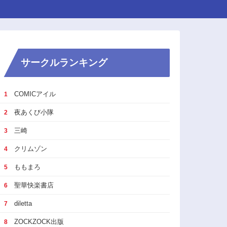
サークルランキング
COMICアイル
1
夜あくび小隊
2
三崎
3
クリムゾン
4
ももまろ
5
聖華快楽書店
6
diletta
7
ZOCKZOCK出版
8