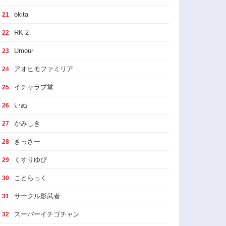
okita
21
RK-2
22
Umour
23
アオヒモファミリア
24
イチャラブ堂
25
いぬ
26
かみしき
27
きっさー
28
くすりゆび
29
ことらっく
30
サークル影武者
31
スーパーイチゴチャン
32