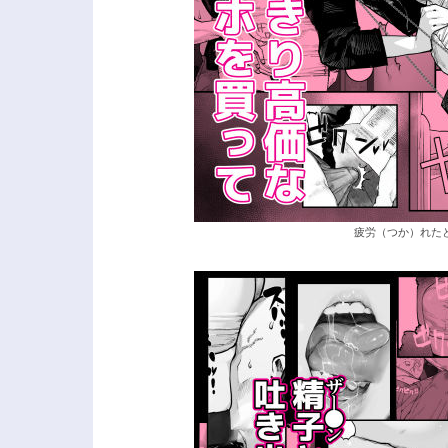
疲労（つか）れたと