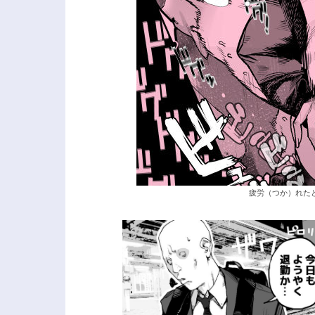
疲労（つか）れたと