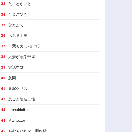
たことかいと
33
たまごやき
34
なえぷち
35
へちま工房
36
一葉モカ_ショコラテ
37
人妻が薫る部屋
38
実話本舗
39
灰同
40
鬼塚クリス
41
黒ごま製造工場
42
Frenchletter
43
Maritozzo
44
あむぁいおかし製作所
45