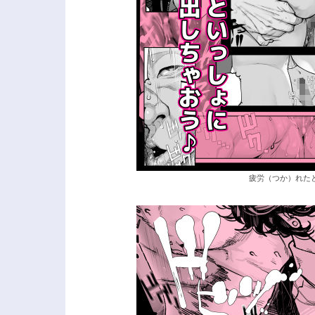
疲労（つか）れたと