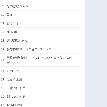
なのはなジャム
9
Cior
10
どうしょく
11
NTレボ
12
STUDIOふあん
13
妄想体験コミック@MTコミック
14
竿役が種付けおじさんじゃないとヌケないんだ
15
が・・・
にのこや
16
にゅう工房
17
一億万軒茶屋
18
69ちゃんねる
19
AOI-COMICS
20