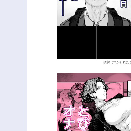
疲労（つか）れたと