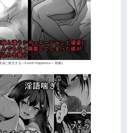
北する―Fourth Happiness― 画像1