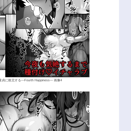
北する―Fourth Happiness― 画像4