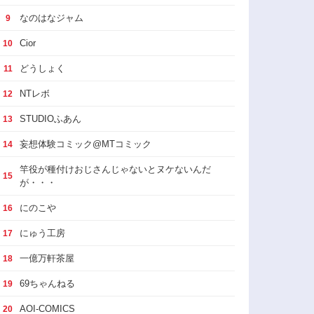
なのはなジャム
9
Cior
10
どうしょく
11
NTレボ
12
STUDIOふあん
13
妄想体験コミック@MTコミック
14
竿役が種付けおじさんじゃないとヌケないんだ
15
が・・・
にのこや
16
にゅう工房
17
一億万軒茶屋
18
69ちゃんねる
19
AOI-COMICS
20