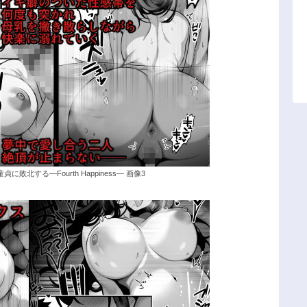
北する―Fourth Happiness― 画像3