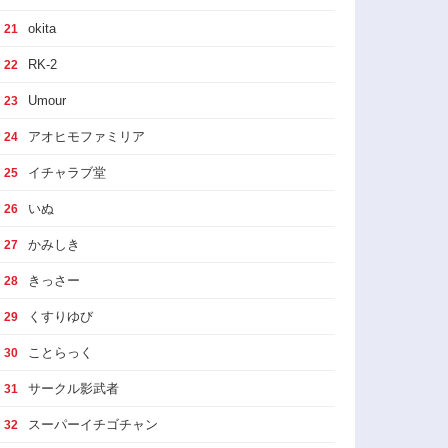
okita
21
RK-2
22
Umour
23
アオヒモファミリア
24
イチャラブ堂
25
いぬ
26
かみしき
27
きっさー
28
くすりゆび
29
ことらっく
30
サークル影武者
31
スーパーイチゴチャン
32