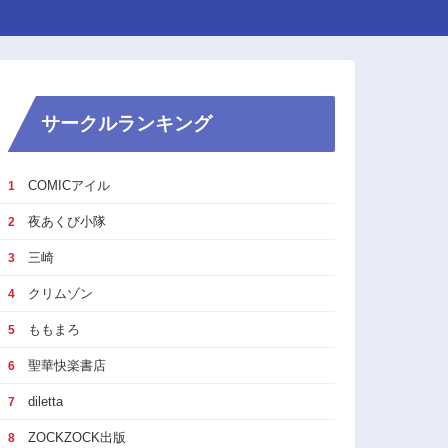
サークルランキング
COMICアイル
1
夜あくび小隊
2
三崎
3
クリムゾン
4
ももまろ
5
聖華快楽書店
6
diletta
7
ZOCKZOCK出版
8