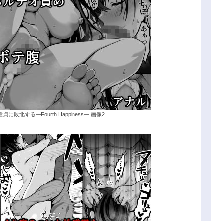
北する―Fourth Happiness― 画像2