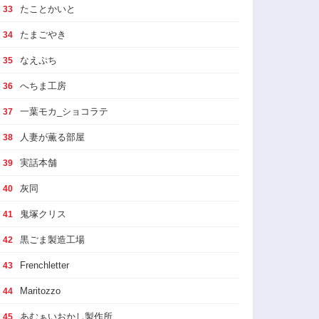
たことかいと
33
たまごやき
34
なえぷち
35
へちま工房
36
一葉モカ_ショコラテ
37
人妻が薫る部屋
38
実話本舗
39
灰同
40
鬼塚クリス
41
黒ごま製造工場
42
Frenchletter
43
Maritozzo
44
あむぁいおかし製作所
45