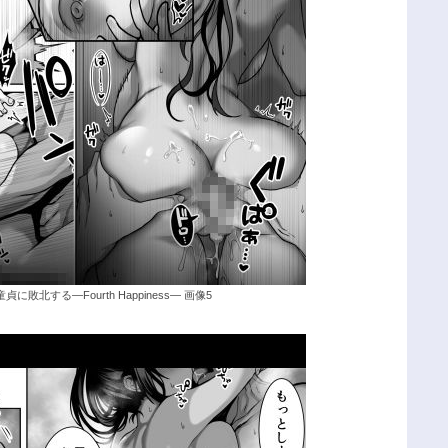
北する―Fourth Happiness― 画像5