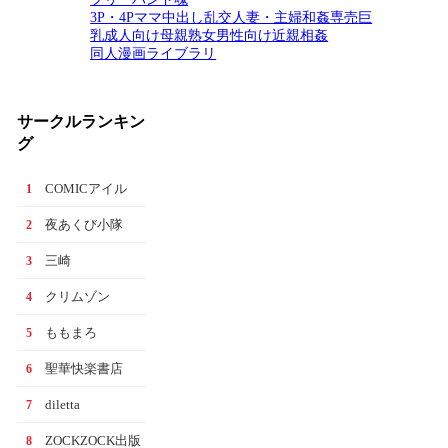
3P・4P
ママ
中出し
乱交
人妻・主婦
和姦
専売
巨
乳
成人向け
母親
熟女
男性向け
近親相姦
同人漫画ライブラリ
サークルランキン
グ
COMICアイル
1
夜あくび小隊
2
三崎
3
クリムゾン
4
ももまろ
5
聖華快楽書店
6
diletta
7
ZOCKZOCK出版
8