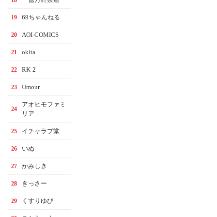
69ちゃんねる
19
AOI-COMICS
20
okita
21
RK-2
22
Umour
23
アオヒモファミ
24
リア
イチャラブ堂
25
いぬ
26
かみしき
27
きっさー
28
くすりゆび
29