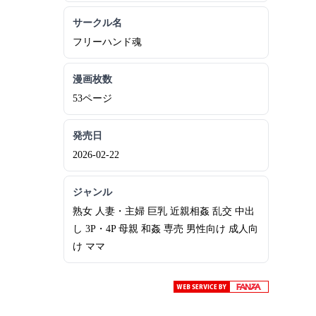
サークル名
フリーハンド魂
漫画枚数
53ページ
発売日
2026-02-22
ジャンル
熟女 人妻・主婦 巨乳 近親相姦 乱交 中出
し 3P・4P 母親 和姦 専売 男性向け 成人向
け ママ