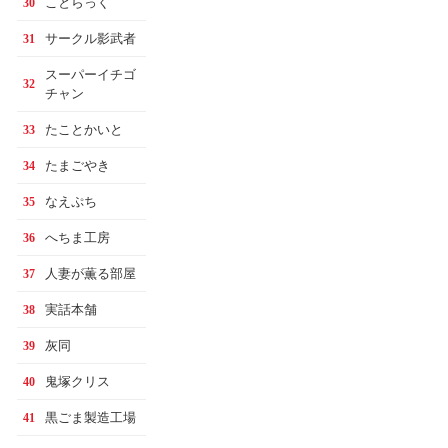
ことらっく
30
サークル影武者
31
スーパーイチゴ
32
チャン
たことかいと
33
たまごやき
34
なえぷち
35
へちま工房
36
人妻が薫る部屋
37
実話本舗
38
灰同
39
鬼塚クリス
40
黒ごま製造工場
41