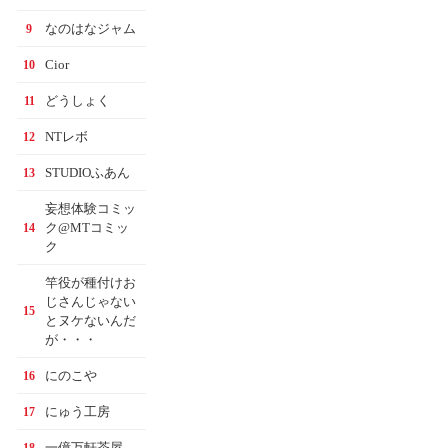
なのはなジャム
9
Cior
10
どうしょく
11
NTレボ
12
STUDIOふあん
13
妄想体験コミッ
ク@MTコミッ
14
ク
竿役が種付けお
じさんじゃない
15
とヌケないんだ
が・・・
にのこや
16
にゅう工房
17
一億万軒茶屋
18