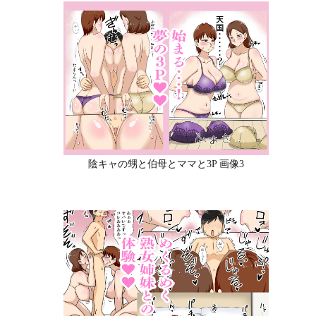
陰キャの甥と伯母とママと3P 画像3