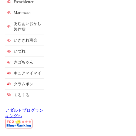
Frenchletter
42
Maritozzo
43
あむぁいおかし
44
製作所
いきぎれ商会
45
いづれ
46
ぎばちゃん
47
キュアマイマイ
48
クラムボン
49
くるくる
50
アダルトブログラン
キングへ