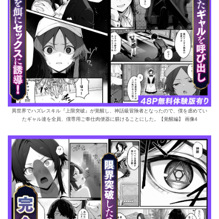
異世界でハズレスキル『上限突破』が覚醒し、神話級冒険者となったので、僕を虐めてい
たギャル達を全員、僕専用ご奉仕肉便器に躾けることにした。【覚醒編】 画像4