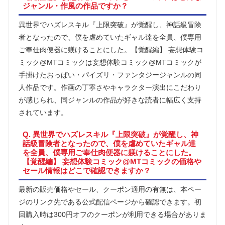
ジャンル・作風の作品ですか？
異世界でハズレスキル『上限突破』が覚醒し、神話級冒険
者となったので、僕を虐めていたギャル達を全員、僕専用
ご奉仕肉便器に躾けることにした。【覚醒編】 妄想体験コ
ミック@MTコミックは妄想体験コミック@MTコミックが
手掛けたおっぱい・パイズリ・ファンタジージャンルの同
人作品です。作画の丁寧さやキャラクター演出にこだわり
が感じられ、同ジャンルの作品が好きな読者に幅広く支持
されています。
Q. 異世界でハズレスキル『上限突破』が覚醒し、神
話級冒険者となったので、僕を虐めていたギャル達
を全員、僕専用ご奉仕肉便器に躾けることにした。
【覚醒編】 妄想体験コミック@MTコミックの価格や
セール情報はどこで確認できますか？
最新の販売価格やセール、クーポン適用の有無は、本ペー
ジのリンク先である公式配信ページから確認できます。初
回購入時は300円オフのクーポンが利用できる場合がありま