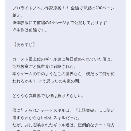
プロライトノベル作家原案！！ 全編で脅威の200ページ
越え。
※体験版にて前編の48ページまで公開しております！
※本作は前編です。
【あらすじ】
カースト最上位のギャル達に毎日虐められていた僕は、
突然教室ごと異世界に召喚された。
本やゲームの中のようなこの世界なら、僕だって何か変
われるかも！ そう思ったのも束の間。
どうやら異世界でも僕は負け犬らしい。
僕に与えられたチートスキルは、『上限突破』……使い
道すらわからない外れスキルだった。
だが、共に召喚されたギャル達は、圧倒的なチート能力