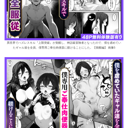
異世界でハズレスキル『上限突破』が覚醒し、神話級冒険者となったので、僕を虐めてい
たギャル達を全員、僕専用ご奉仕肉便器に躾けることにした。【覚醒編】 画像5