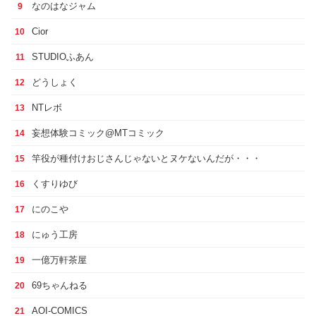
なのはなジャム
9
Cior
10
STUDIOふあん
11
どうしょく
12
NTレボ
13
妄想体験コミック@MTコミック
14
竿役が種付けおじさんじゃないとヌケないんだが・・・
15
くすりゆび
16
にのこや
17
にゅう工房
18
一億万軒茶屋
19
69ちゃんねる
20
AOI-COMICS
21