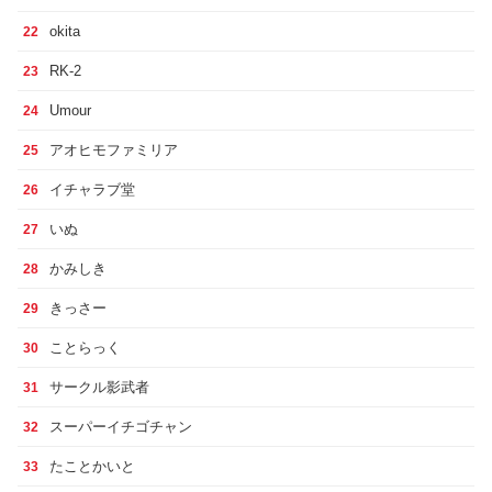
okita
22
RK-2
23
Umour
24
アオヒモファミリア
25
イチャラブ堂
26
いぬ
27
かみしき
28
きっさー
29
ことらっく
30
サークル影武者
31
スーパーイチゴチャン
32
たことかいと
33