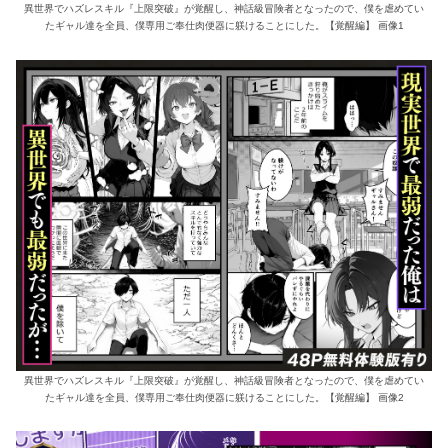
異世界でハズレスキル『上限突破』が覚醒し、神話級冒険者となったので、僕を虐めてい
たギャル達を全員、僕専用ご奉仕肉便器に躾けることにした。【覚醒編】 画像1
異世界でハズレスキル『上限突破』が覚醒し、神話級冒険者となったので、僕を虐めてい
たギャル達を全員、僕専用ご奉仕肉便器に躾けることにした。【覚醒編】 画像2