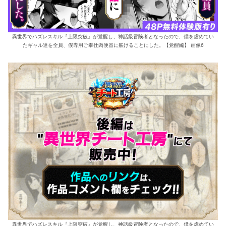
異世界でハズレスキル『上限突破』が覚醒し、神話級冒険者となったので、僕を虐めてい
たギャル達を全員、僕専用ご奉仕肉便器に躾けることにした。【覚醒編】 画像6
異世界でハズレスキル『上限突破』が覚醒し、神話級冒険者となったので、僕を虐めてい