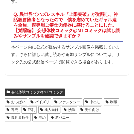
す。
Q. 異世界でハズレスキル『上限突破』が覚醒し、神
話級冒険者となったので、僕を虐めていたギャル達
を全員、僕専用ご奉仕肉便器に躾けることにした。
【覚醒編】 妄想体験コミック@MTコミックは試し読
みやサンプルを確認できますか？
本ページ内に公式が提供するサンプル画像を掲載していま
す。さらに詳しい試し読みや追加サンプルについては、リ
ンク先の公式配信ページで閲覧できる場合があります。
妄想体験コミック@MTコミック
おっぱい
パイズリ
ファンタジー
中出し
制服
専売
巨乳
成人向け
洗脳
男性向け
異世界転生
辱め
逆バニー