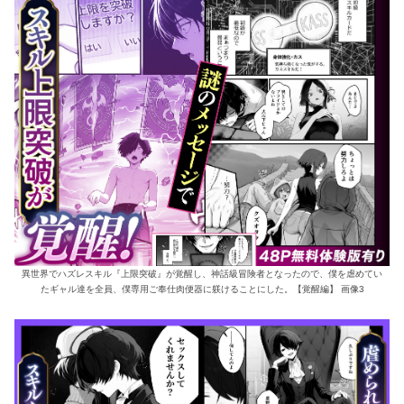
異世界でハズレスキル『上限突破』が覚醒し、神話級冒険者となったので、僕を虐めてい
たギャル達を全員、僕専用ご奉仕肉便器に躾けることにした。【覚醒編】 画像3