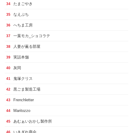
たまごやき
34
なえぷち
35
へちま工房
36
一葉モカ_ショコラテ
37
人妻が薫る部屋
38
実話本舗
39
灰同
40
鬼塚クリス
41
黒ごま製造工場
42
Frenchletter
43
Maritozzo
44
あむぁいおかし製作所
45
いきぎれ商会
46