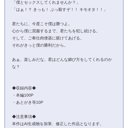
「僕とセックスしてくれませんか？」
「はぁ！？ きっも！ ぶっ殺すぞ！！ キモオタ！！」
君たちに、今度こそ僕は勝つよ。
心から僕に屈服するまで、君たちを犯し続ける。
そして、ご奉仕肉便器に躾けてあげる。
それがきっと僕の勝利だから。
あぁ、楽しみだな。君はどんな媚び方をしてくれるのか
な？
◆収録内容◆
・本編100P
・あとがき等10P
◆注意事項◆
本作はAI生成物を加筆、修正した作品となります。