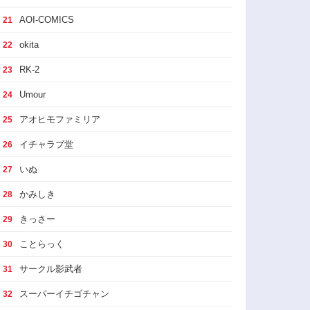
AOI-COMICS
21
okita
22
RK-2
23
Umour
24
アオヒモファミリア
25
イチャラブ堂
26
いぬ
27
かみしき
28
きっさー
29
ことらっく
30
サークル影武者
31
スーパーイチゴチャン
32