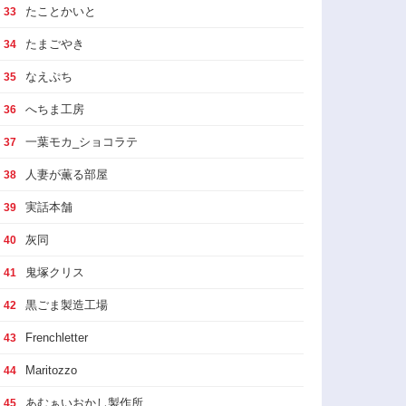
たことかいと
33
たまごやき
34
なえぷち
35
へちま工房
36
一葉モカ_ショコラテ
37
人妻が薫る部屋
38
実話本舗
39
灰同
40
鬼塚クリス
41
黒ごま製造工場
42
Frenchletter
43
Maritozzo
44
あむぁいおかし製作所
45