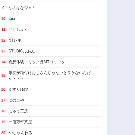
なのはなジャム
9
Cior
10
どうしょく
11
NTレボ
12
STUDIOふあん
13
妄想体験コミック@MTコミック
14
竿役が種付けおじさんじゃないとヌケないんだ
15
が・・・
くすりゆび
16
にのこや
17
にゅう工房
18
一億万軒茶屋
19
69ちゃんねる
20