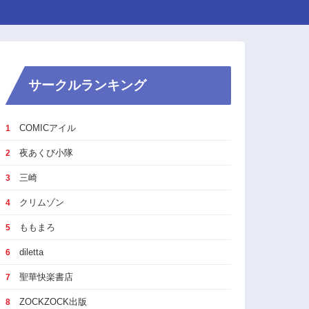
サークルランキング
COMICアイル
1
夜あくび小隊
2
三崎
3
クリムゾン
4
ももまろ
5
diletta
6
聖華快楽書店
7
ZOCKZOCK出版
8