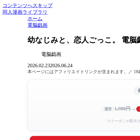
コンテンツへスキップ
同人漫画ライブラリ
ホーム
電脳戯画
幼なじみと、恋人ごっこ。 電脳
電脳戯画
2026.02.23
2026.06.24
本ページにはアフィリエイトリンクが含まれます。／ 1
→
1,980円
通常
※クーポンが配布