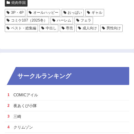
焼肉帝国
3P・4P
オールハッピー
おっぱい
ギャル
コミケ107（2025冬）
ハーレム
フェラ
ベスト・総集編
中出し
専売
成人向け
男性向け
サークルランキング
COMICアイル
1
夜あくび小隊
2
三崎
3
クリムゾン
4