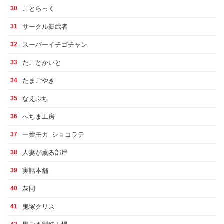
ことらっく
30
サークル影武者
31
スーパーイチゴチャン
32
たことかいと
33
たまごやき
34
なえぷち
35
へちま工房
36
一葉モカ_ショコラテ
37
人妻が薫る部屋
38
実話本舗
39
灰同
40
鬼塚クリス
41