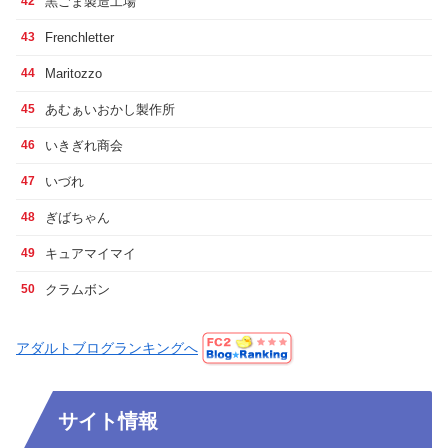
黒ごま製造工場
42
Frenchletter
43
Maritozzo
44
あむぁいおかし製作所
45
いきぎれ商会
46
いづれ
47
ぎばちゃん
48
キュアマイマイ
49
クラムボン
50
アダルトブログランキングへ
サイト情報