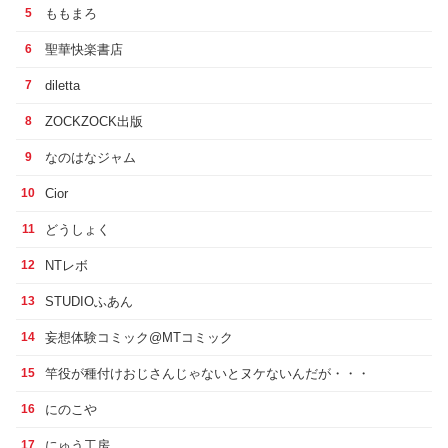
ももまろ
5
聖華快楽書店
6
diletta
7
ZOCKZOCK出版
8
なのはなジャム
9
Cior
10
どうしょく
11
NTレボ
12
STUDIOふあん
13
妄想体験コミック@MTコミック
14
竿役が種付けおじさんじゃないとヌケないんだが・・・
15
にのこや
16
にゅう工房
17