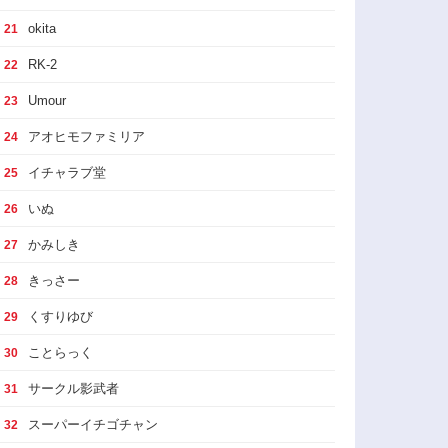
okita
21
RK-2
22
Umour
23
アオヒモファミリア
24
イチャラブ堂
25
いぬ
26
かみしき
27
きっさー
28
くすりゆび
29
ことらっく
30
サークル影武者
31
スーパーイチゴチャン
32