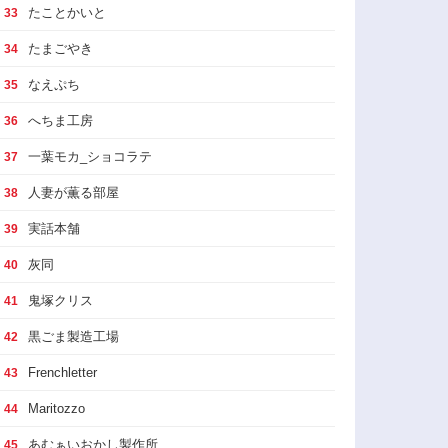
たことかいと
33
たまごやき
34
なえぷち
35
へちま工房
36
一葉モカ_ショコラテ
37
人妻が薫る部屋
38
実話本舗
39
灰同
40
鬼塚クリス
41
黒ごま製造工場
42
Frenchletter
43
Maritozzo
44
あむぁいおかし製作所
45