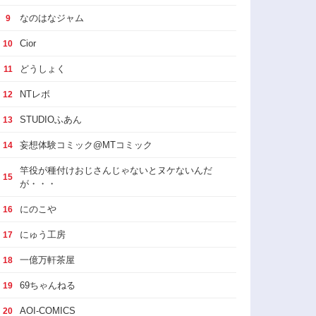
なのはなジャム
9
Cior
10
どうしょく
11
NTレボ
12
STUDIOふあん
13
妄想体験コミック@MTコミック
14
竿役が種付けおじさんじゃないとヌケないんだ
15
が・・・
にのこや
16
にゅう工房
17
一億万軒茶屋
18
69ちゃんねる
19
AOI-COMICS
20