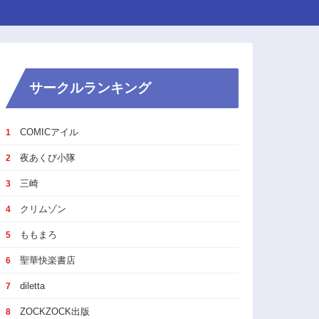
サークルランキング
COMICアイル
1
夜あくび小隊
2
三崎
3
クリムゾン
4
ももまろ
5
聖華快楽書店
6
diletta
7
ZOCKZOCK出版
8