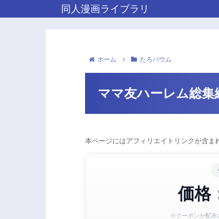
同人漫画ライブラリ
ホーム
たろバウム
ママ友ハーレム総集
本ページにはアフィリエイトリンクが含まれ
価格：
※クーポンが配布