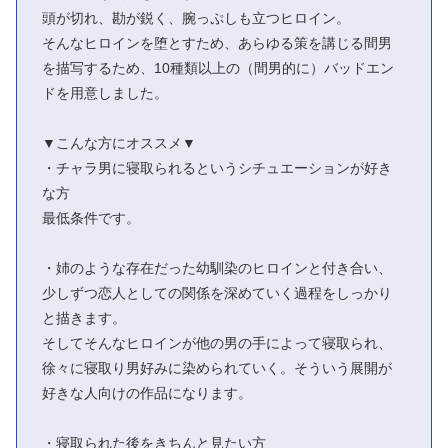
頭が切れ、勘が鋭く、腕っぷしも立つヒロイン。
そんなヒロインを堕とすため、あらゆる策を講じる間男
を描写するため、10種類以上の（間男的に）バッドエン
ドを用意しました。
▼こんな方にオススメ▼
・チャラ男に寝取られるというシチュエーションが好き
な方
最低条件です。
・姉のような存在だった幼馴染のヒロインと付き合い、
少しずつ恋人としての関係を深めていく過程をしっかり
と描きます。
そしてそんなヒロインが他の男の手によって寝取られ、
徐々に寝取り男好みに染められていく。そういう展開が
好きな人向けの作品になります。
・寝取られた後をきちんと見たい方