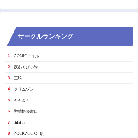
サークルランキング
COMICアイル
1
夜あくび小隊
2
三崎
3
クリムゾン
4
ももまろ
5
聖華快楽書店
6
diletta
7
ZOCKZOCK出版
8