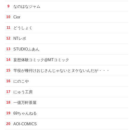
なのはなジャム
9
Cior
10
どうしょく
11
NTレボ
12
STUDIOふあん
13
妄想体験コミック@MTコミック
14
竿役が種付けおじさんじゃないとヌケないんだが・・・
15
にのこや
16
にゅう工房
17
一億万軒茶屋
18
69ちゃんねる
19
AOI-COMICS
20