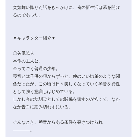
突如舞い降りた話をきっかけに、俺の新生活は幕を開け
るのであった。
▼キャラクター紹介▼
◎矢凪暁人
本作の主人公。
至ってごく普通の少年。
琴音とは子供の頃からずっと、仲のいい姉弟のような関
係だったが、この頃は日々美しくなっていく琴音を異性
として強く意識しはじめている。
しかし今の幼馴染としての関係を壊すのが怖くて、なか
なか告白に踏み切れずにいる。
そんなとき、琴音からある条件を突きつけられ
――――。