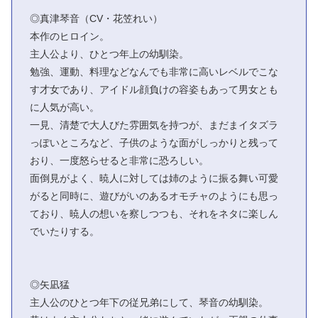
◎真津琴音（CV・花笠れい）
本作のヒロイン。
主人公より、ひとつ年上の幼馴染。
勉強、運動、料理などなんでも非常に高いレベルでこな
す才女であり、アイドル顔負けの容姿もあって男女とも
に人気が高い。
一見、清楚で大人びた雰囲気を持つが、まだまイタズラ
っぽいところなど、子供のような面がしっかりと残って
おり、一度怒らせると非常に恐ろしい。
面倒見がよく、暁人に対しては姉のように振る舞い可愛
がると同時に、遊びがいのあるオモチャのようにも思っ
ており、暁人の想いを察しつつも、それをネタに楽しん
でいたりする。
◎矢凪猛
主人公のひとつ年下の従兄弟にして、琴音の幼馴染。