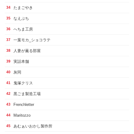
たまごやき
34
なえぷち
35
へちま工房
36
一葉モカ_ショコラテ
37
人妻が薫る部屋
38
実話本舗
39
灰同
40
鬼塚クリス
41
黒ごま製造工場
42
Frenchletter
43
Maritozzo
44
あむぁいおかし製作所
45