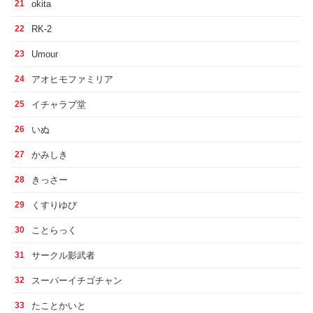
okita
21
RK-2
22
Umour
23
アオヒモファミリア
24
イチャラブ堂
25
いぬ
26
かみしき
27
きっさー
28
くすりゆび
29
ことらっく
30
サークル影武者
31
スーパーイチゴチャン
32
たことかいと
33