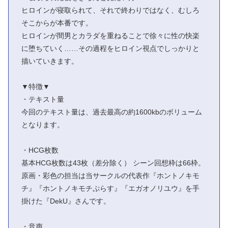
ヒロインが寝取られて、それで終わりではなく、むしろ
そこからが本番です。
ヒロインが間男とカラダを重ねることで徐々に性の快楽
に堕ちていく……その過程をヒロイン視点でしっかりと
描いていきます。
▼特徴▼
・テキスト量
今回のテキスト量は、過去最高の約1600kbのボリューム
となります。
・HCG枚数
基本HCG枚数は43枚（差分除く） シーン回想枠は66枠。
原画・彩色の担当は当サークルの代表作『ホントノキモ
チ』『ホントノキモチぷらす』『エガオノリユウ』を手
掛けた『DekU』さんです。
・音声