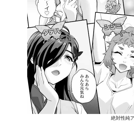
絶対性純ア