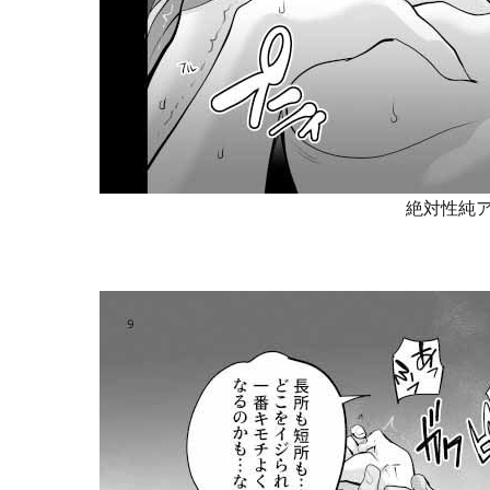
絶対性純ア