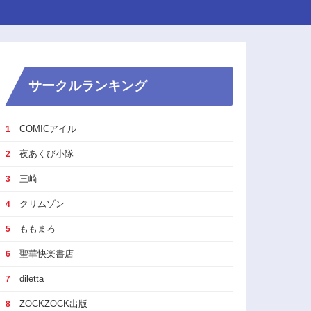
サークルランキング
COMICアイル
1
夜あくび小隊
2
三崎
3
クリムゾン
4
ももまろ
5
聖華快楽書店
6
diletta
7
ZOCKZOCK出版
8