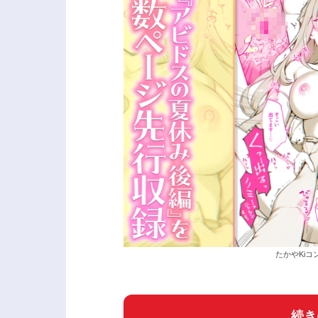
たかやKiコ
続き