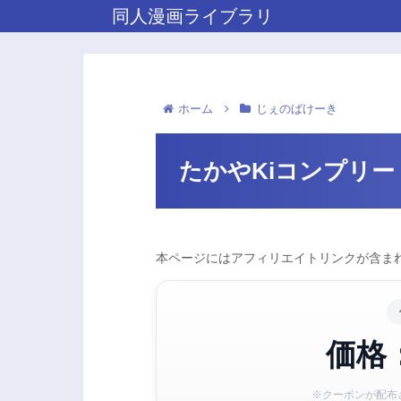
同人漫画ライブラリ
ホーム
じぇのばけーき
たかやKiコンプリー
本ページにはアフィリエイトリンクが含まれ
価格：
※クーポンが配布