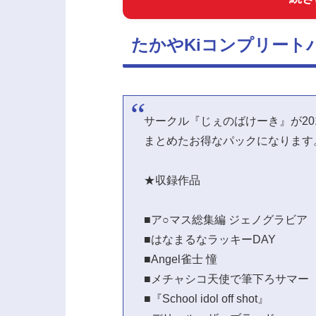
たかやKiコンプリート
サークル『じぇのばけーき』が20
まとめたお得なパックになります
★収録作品
■ア○マス総集編 ジェノグラビア
■はなまるなラッキーDAY
■Angel雀士 憧
■メチャシコ天使で筆下ろサマー
■『School idol off shot』