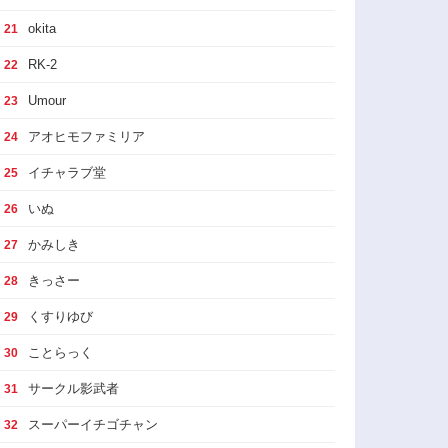
okita
21
RK-2
22
Umour
23
アオヒモファミリア
24
イチャラブ堂
25
いぬ
26
かみしき
27
きっさー
28
くすりゆび
29
ことらっく
30
サークル影武者
31
スーパーイチゴチャン
32