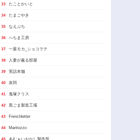
たことかいと
33
たまごやき
34
なえぷち
35
へちま工房
36
一葉モカ_ショコラテ
37
人妻が薫る部屋
38
実話本舗
39
灰同
40
鬼塚クリス
41
黒ごま製造工場
42
Frenchletter
43
Maritozzo
44
あむぁいおかし製作所
45