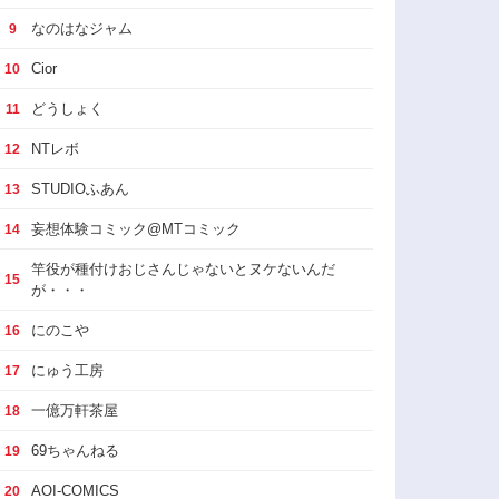
なのはなジャム
9
Cior
10
どうしょく
11
NTレボ
12
STUDIOふあん
13
妄想体験コミック@MTコミック
14
竿役が種付けおじさんじゃないとヌケないんだ
15
が・・・
にのこや
16
にゅう工房
17
一億万軒茶屋
18
69ちゃんねる
19
AOI-COMICS
20