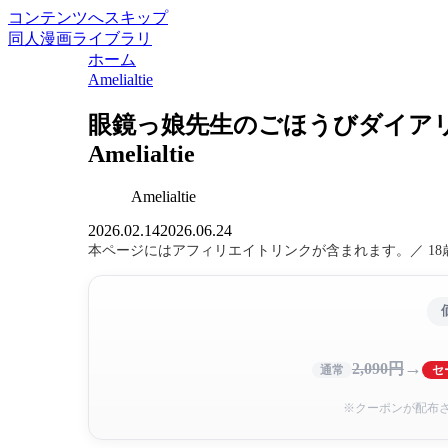
コンテンツへスキップ
同人漫画ライブラリ
ホーム
Amelialtie
眼鏡っ娘先生のごほうびダイアリ
Amelialtie
Amelialtie
2026.02.14
2026.06.24
本ページにはアフィリエイトリンクが含まれます。／ 1
→
2,090円
通常
セ
※クーポンが配布