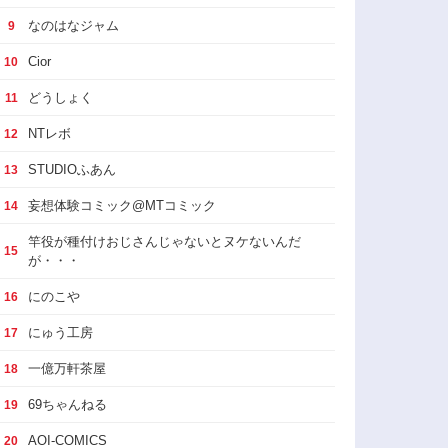
なのはなジャム
9
Cior
10
どうしょく
11
NTレボ
12
STUDIOふあん
13
妄想体験コミック@MTコミック
14
竿役が種付けおじさんじゃないとヌケないんだ
15
が・・・
にのこや
16
にゅう工房
17
一億万軒茶屋
18
69ちゃんねる
19
AOI-COMICS
20