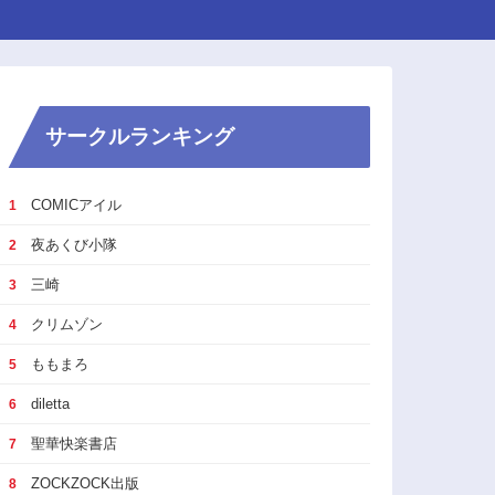
サークルランキング
COMICアイル
1
夜あくび小隊
2
三崎
3
クリムゾン
4
ももまろ
5
diletta
6
聖華快楽書店
7
ZOCKZOCK出版
8