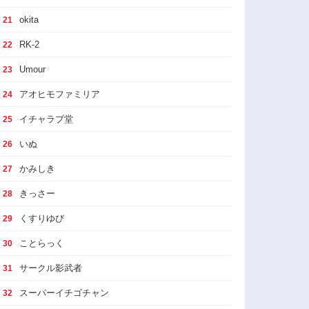
okita
21
RK-2
22
Umour
23
アオヒモファミリア
24
イチャラブ堂
25
いぬ
26
かみしき
27
きっさー
28
くすりゆび
29
ことらっく
30
サークル影武者
31
スーパーイチゴチャン
32