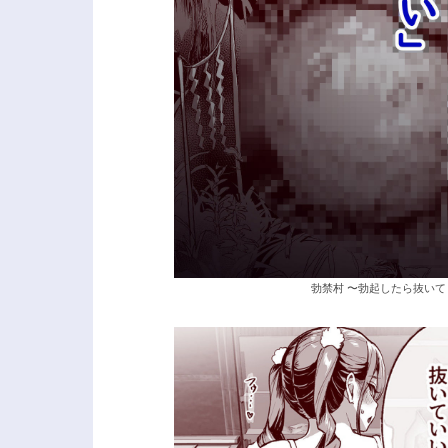
勃禁村 〜勃起したら抜いて