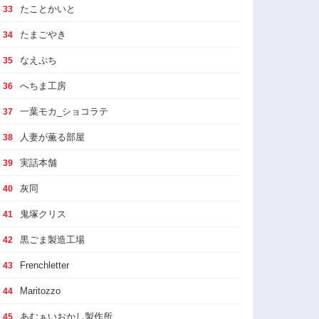
たことかいと
33
たまごやき
34
なえぷち
35
へちま工房
36
一葉モカ_ショコラテ
37
人妻が薫る部屋
38
実話本舗
39
灰同
40
鬼塚クリス
41
黒ごま製造工場
42
Frenchletter
43
Maritozzo
44
あむぁいおかし製作所
45