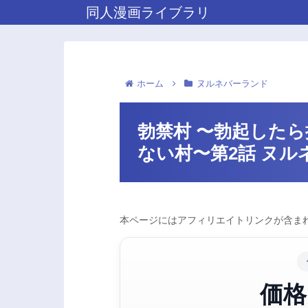
同人漫画ライブラリ
ホーム
ヌルネバーランド
勃禁村 〜勃起した
ない村〜第2話 ヌル
本ページにはアフィリエイトリンクが含まれ
価格