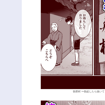
勃禁村 〜勃起したら抜いて