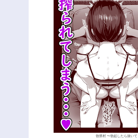
勃禁村 〜勃起したら抜いて