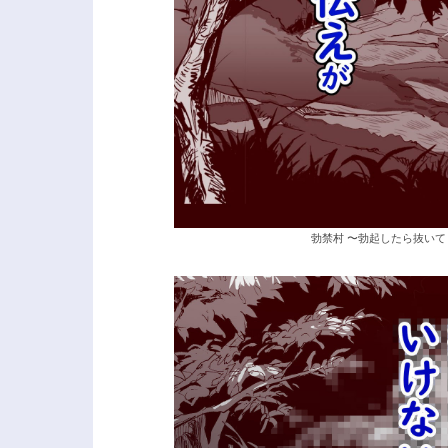
勃禁村 〜勃起したら抜いて