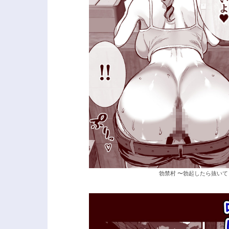
勃禁村 〜勃起したら抜いて