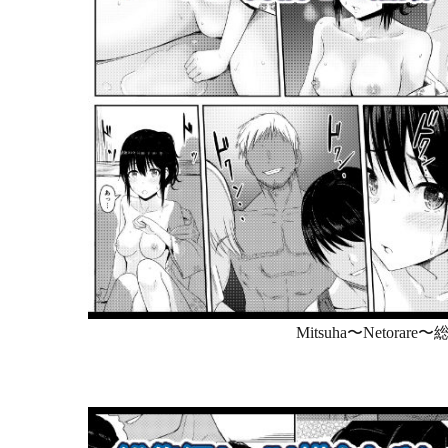
Mitsuha〜Netora