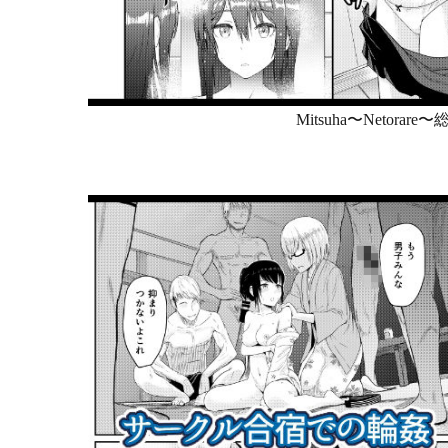
Mitsuha〜Netora