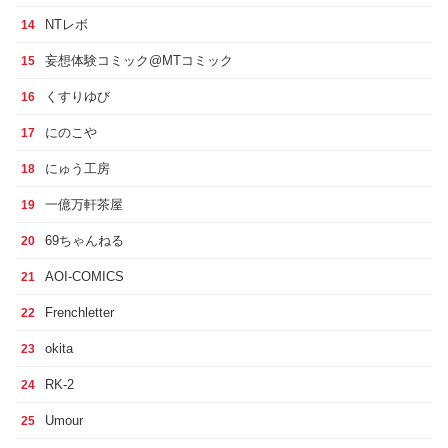
NTレボ
14
妄想体験コミック@MTコミック
15
くすりゆび
16
にのこや
17
にゅう工房
18
一億万軒茶屋
19
69ちゃんねる
20
AOI-COMICS
21
Frenchletter
22
okita
23
RK-2
24
Umour
25