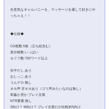
生意気なギャルバニーを、マッサージを通して好きにや
っちゃえ！！
◆仕様◆
CG枚数:5枚（立ち絵含む）
差分枚数:いっぱい
セリフ数:700ワード以上
生中だし:あり
おしっこ:あり
うんゲロ:無し
オホ声:甘オホあり（ゴリ声みたいなのは無し）
和姦か否か:プレイ次第
NTR要素:無し
S向け？ M向け？:プレイ次第だが比較的S向け