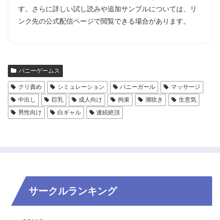
す。さらに詳しい試し読みや追加サンプルについては、リ
ンク先の公式配信ページで閲覧できる場合があります。
バニーゲームス
クリ責め
シミュレーション
バニーガール
マッサージ
中出し
巨乳
成人向け
拘束
潮吹き
生意気
男性向け
白ギャル
連続絶頂
サークルランキング