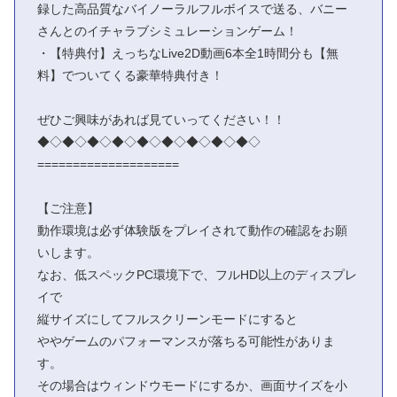
録した高品質なバイノーラルフルボイスで送る、バニー
さんとのイチャラブシミュレーションゲーム！
・【特典付】えっちなLive2D動画6本全1時間分も【無
料】でついてくる豪華特典付き！
ぜひご興味があれば見ていってください！！
◆◇◆◇◆◇◆◇◆◇◆◇◆◇◆◇◆◇
====================
【ご注意】
動作環境は必ず体験版をプレイされて動作の確認をお願
いします。
なお、低スペックPC環境下で、フルHD以上のディスプレ
イで
縦サイズにしてフルスクリーンモードにすると
ややゲームのパフォーマンスが落ちる可能性がありま
す。
その場合はウィンドウモードにするか、画面サイズを小