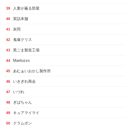
人妻が薫る部屋
39
実話本舗
40
灰同
41
鬼塚クリス
42
黒ごま製造工場
43
Maritozzo
44
あむぁいおかし製作所
45
いきぎれ商会
46
いづれ
47
ぎばちゃん
48
キュアマイマイ
49
クラムボン
50