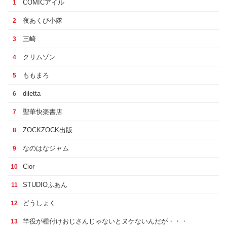
COMICアイル
1
夜あくび小隊
2
三崎
3
クリムゾン
4
ももまろ
5
diletta
6
聖華快楽書店
7
ZOCKZOCK出版
8
なのはなジャム
9
Cior
10
STUDIOふあん
11
どうしょく
12
竿役が種付けおじさんじゃないとヌケないんだが・・・
13