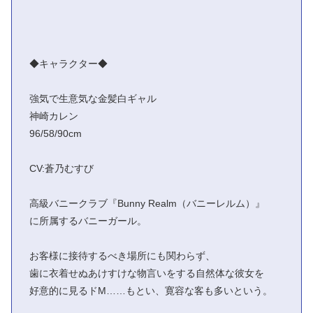
◆キャラクター◆
強気で生意気な金髪白ギャル
神崎カレン
96/58/90cm
CV:蒼乃むすび
高級バニークラブ『Bunny Realm（バニーレルム）』
に所属するバニーガール。
お客様に接待するべき場所にも関わらず、
歯に衣着せぬあけすけな物言いをする自然体な彼女を
好意的に見るドM……もとい、寛容な客も多いという。