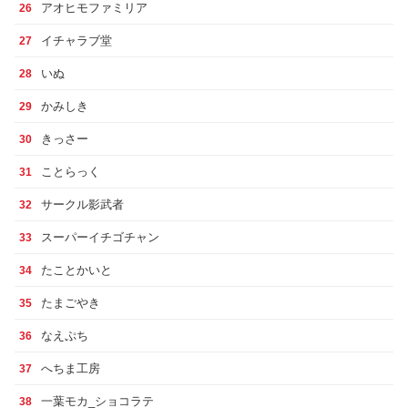
アオヒモファミリア
26
イチャラブ堂
27
いぬ
28
かみしき
29
きっさー
30
ことらっく
31
サークル影武者
32
スーパーイチゴチャン
33
たことかいと
34
たまごやき
35
なえぷち
36
へちま工房
37
一葉モカ_ショコラテ
38