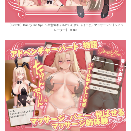
【Live2D】Bunny Girl Spa 〜生意気ギャルにいたずら（はーと）マッサージ〜【シミュ
レーター】 画像3