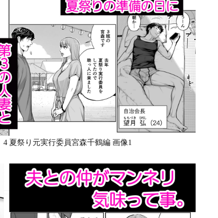
4 夏祭り元実行委員宮森千鶴編 画像1