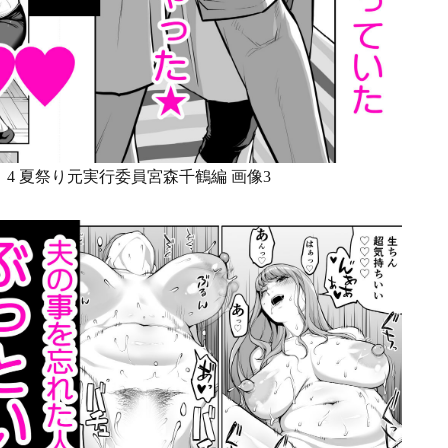
4 夏祭り元実行委員宮森千鶴編 画像3