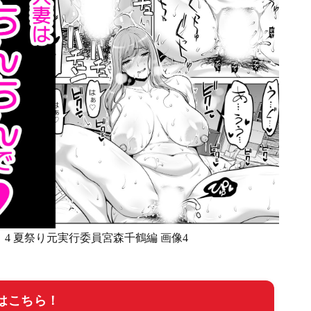
4 夏祭り元実行委員宮森千鶴編 画像4
はこちら！