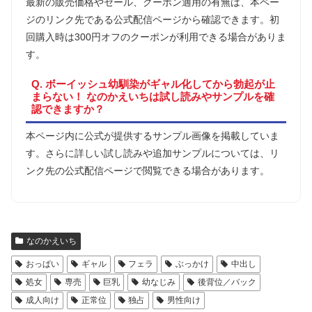
最新の販売価格やセール、クーポン適用の有無は、本ペー
ジのリンク先である公式配信ページから確認できます。初
回購入時は300円オフのクーポンが利用できる場合がありま
す。
Q. ボーイッシュ幼馴染がギャル化してから勃起が止
まらない！ なのかえいちは試し読みやサンプルを確
認できますか？
本ページ内に公式が提供するサンプル画像を掲載していま
す。さらに詳しい試し読みや追加サンプルについては、リ
ンク先の公式配信ページで閲覧できる場合があります。
なのかえいち
おっぱい
ギャル
フェラ
ぶっかけ
中出し
処女
専売
巨乳
幼なじみ
後背位／バック
成人向け
正常位
独占
男性向け