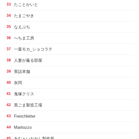
たことかいと
33
たまごやき
34
なえぷち
35
へちま工房
36
一葉モカ_ショコラテ
37
人妻が薫る部屋
38
実話本舗
39
灰同
40
鬼塚クリス
41
黒ごま製造工場
42
Frenchletter
43
Maritozzo
44
あむぁいおかし製作所
45