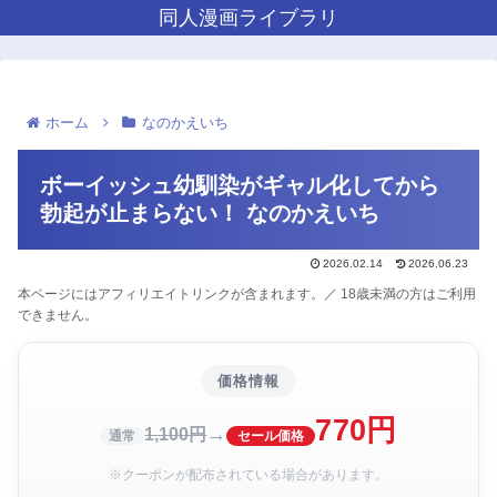
同人漫画ライブラリ
ホーム
なのかえいち
ボーイッシュ幼馴染がギャル化してから
勃起が止まらない！ なのかえいち
2026.02.14
2026.06.23
本ページにはアフィリエイトリンクが含まれます。／ 18歳未満の方はご利用
できません。
価格情報
770円
→
1,100円
通常
セール価格
※クーポンが配布されている場合があります。