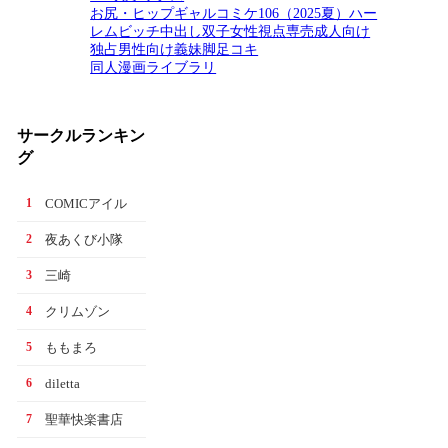
お尻・ヒップ
ギャル
コミケ106（2025夏）
ハー
レム
ビッチ
中出し
双子
女性視点
専売
成人向け
独占
男性向け
義妹
脚
足コキ
同人漫画ライブラリ
サークルランキン
グ
COMICアイル
1
夜あくび小隊
2
三崎
3
クリムゾン
4
ももまろ
5
diletta
6
聖華快楽書店
7