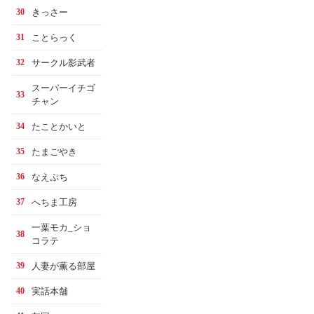
きっさー
30
ことらっく
31
サークル影武者
32
スーパーイチゴ
33
チャン
たことかいと
34
たまごやき
35
なえぷち
36
へちま工房
37
一葉モカ_ショ
38
コラテ
人妻が薫る部屋
39
実話本舗
40