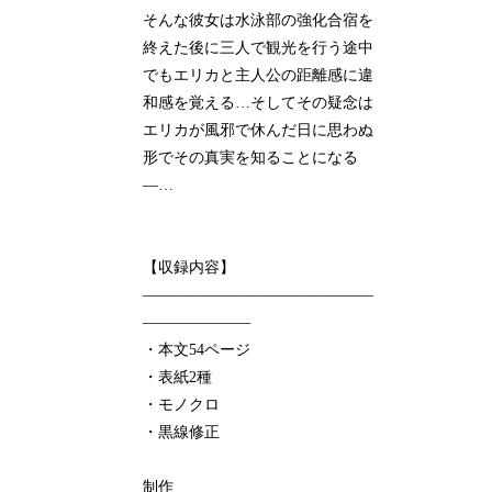
そんな彼女は水泳部の強化合宿を
終えた後に三人で観光を行う途中
でもエリカと主人公の距離感に違
和感を覚える…そしてその疑念は
エリカが風邪で休んだ日に思わぬ
形でその真実を知ることになる
―…
【収録内容】
―――――――――――――――
―――――――
・本文54ページ
・表紙2種
・モノクロ
・黒線修正
制作