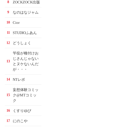
ZOCKZOCK出版
8
なのはなジャム
9
Cior
10
STUDIOふあん
11
どうしょく
12
竿役が種付けお
じさんじゃない
13
とヌケないんだ
が・・・
NTレボ
14
妄想体験コミッ
ク@MTコミッ
15
ク
くすりゆび
16
にのこや
17