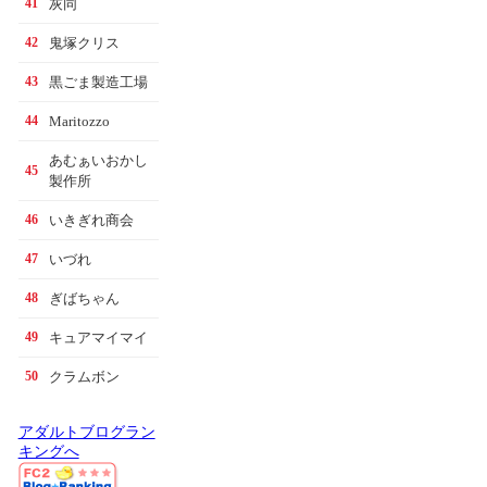
灰同
41
鬼塚クリス
42
黒ごま製造工場
43
Maritozzo
44
あむぁいおかし
45
製作所
いきぎれ商会
46
いづれ
47
ぎばちゃん
48
キュアマイマイ
49
クラムボン
50
アダルトブログラン
キングへ