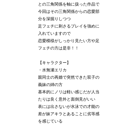
との三角関係を軸に扱った作品で
今回はその三角関係からの恋愛部
分を深掘りしつつ
足フェチに刺さるプレイを強めに
入れていますので
恋愛模様がしっかり見たい方や足
フェチの方は是非！！
【キャラクター】
・水無瀬エリカ
親同士の再婚で突然できた双子の
義妹の姉の方
基本的にノリは軽い感じだが人当
たりは良く意外と面倒見がいい
表には出さないが水泳での才能の
差が妹アキラとあることに劣等感
を感じている