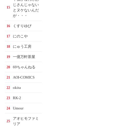
じさんじゃない
15
とヌケないんだ
が・・・
くすりゆび
16
にのこや
17
にゅう工房
18
一億万軒茶屋
19
69ちゃんねる
20
AOI-COMICS
21
okita
22
RK-2
23
Umour
24
アオヒモファミ
25
リア