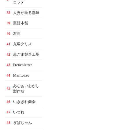
コラテ
人妻が薫る部屋
38
実話本舗
39
灰同
40
鬼塚クリス
41
黒ごま製造工場
42
Frenchletter
43
Maritozzo
44
あむぁいおかし
45
製作所
いきぎれ商会
46
いづれ
47
ぎばちゃん
48