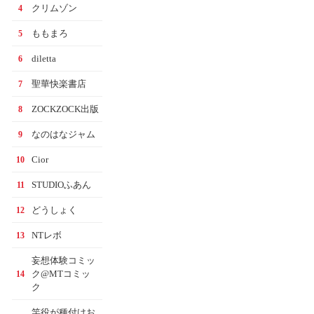
クリムゾン
4
ももまろ
5
diletta
6
聖華快楽書店
7
ZOCKZOCK出版
8
なのはなジャム
9
Cior
10
STUDIOふあん
11
どうしょく
12
NTレボ
13
妄想体験コミッ
ク@MTコミッ
14
ク
竿役が種付けお