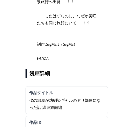
泉旅行へ出発──！！
……したはずなのに、なぜか美咲
たちも同じ旅館にいて──！？
制作:SigMart（SigMa）
FANZA
漫画詳細
作品タイトル
僕の部屋が幼馴染ギャルのヤリ部屋にな
った話 温泉旅館編
作品ID