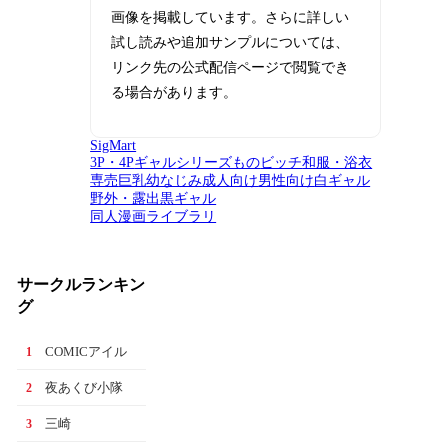
画像を掲載しています。さらに詳しい
試し読みや追加サンプルについては、
リンク先の公式配信ページで閲覧でき
る場合があります。
SigMart
3P・4P
ギャル
シリーズもの
ビッチ
和服・浴衣
専売
巨乳
幼なじみ
成人向け
男性向け
白ギャル
野外・露出
黒ギャル
同人漫画ライブラリ
サークルランキン
グ
COMICアイル
1
夜あくび小隊
2
三崎
3