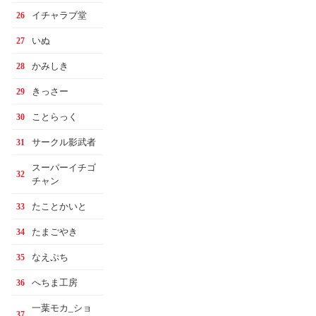
イチャラブ堂
26
いぬ
27
かみしき
28
きっさー
29
ことらっく
30
サークル影武者
31
スーパーイチゴ
32
チャン
たことかいと
33
たまごやき
34
なえぷち
35
へちま工房
36
一葉モカ_ショ
37