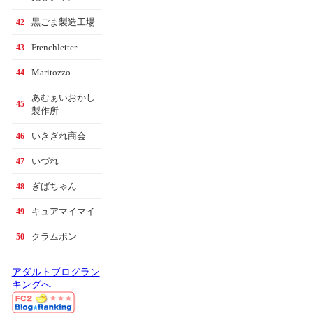
黒ごま製造工場
42
Frenchletter
43
Maritozzo
44
あむぁいおかし
45
製作所
いきぎれ商会
46
いづれ
47
ぎばちゃん
48
キュアマイマイ
49
クラムボン
50
アダルトブログラン
キングへ