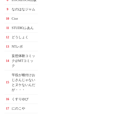
なのはなジャム
9
Cior
10
STUDIOふあん
11
どうしょく
12
NTレボ
13
妄想体験コミッ
ク@MTコミッ
14
ク
竿役が種付けお
じさんじゃない
15
とヌケないんだ
が・・・
くすりゆび
16
にのこや
17