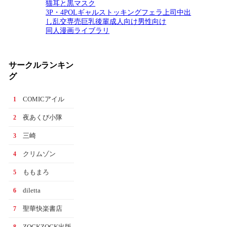
猫耳と黒マスク
3P・4P
OL
ギャル
ストッキング
フェラ
上司
中出
し
乱交
専売
巨乳
後輩
成人向け
男性向け
同人漫画ライブラリ
サークルランキン
グ
COMICアイル
1
夜あくび小隊
2
三崎
3
クリムゾン
4
ももまろ
5
diletta
6
聖華快楽書店
7
ZOCKZOCK出版
8