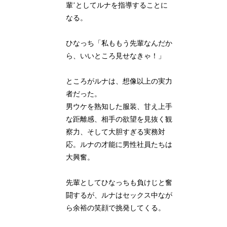
輩’としてルナを指導することに
なる。
ひなっち「私ももう先輩なんだか
ら、いいところ見せなきゃ！」
ところがルナは、想像以上の実力
者だった。
男ウケを熟知した服装、甘え上手
な距離感、相手の欲望を見抜く観
察力、そして大胆すぎる実務対
応。ルナの才能に男性社員たちは
大興奮。
先輩としてひなっちも負けじと奮
闘するが、ルナはセックス中なが
ら余裕の笑顔で挑発してくる。