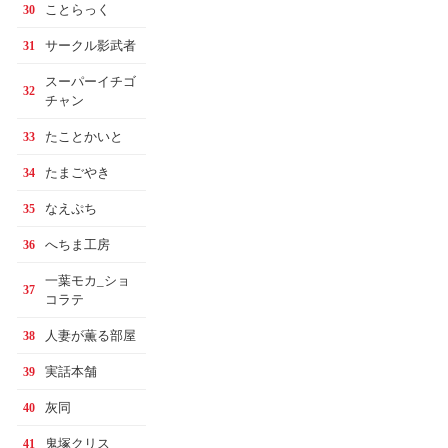
ことらっく
30
サークル影武者
31
スーパーイチゴ
32
チャン
たことかいと
33
たまごやき
34
なえぷち
35
へちま工房
36
一葉モカ_ショ
37
コラテ
人妻が薫る部屋
38
実話本舗
39
灰同
40
鬼塚クリス
41