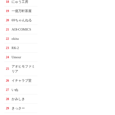
にゅう工房
18
一億万軒茶屋
19
69ちゃんねる
20
AOI-COMICS
21
okita
22
RK-2
23
Umour
24
アオヒモファミ
25
リア
イチャラブ堂
26
いぬ
27
かみしき
28
きっさー
29