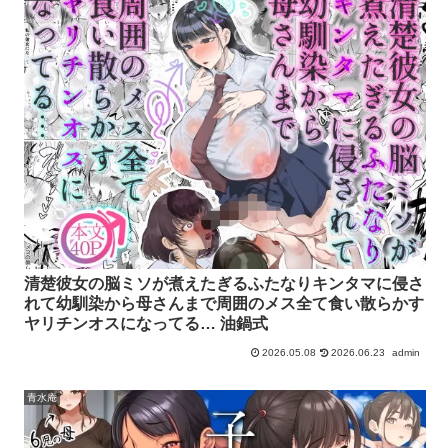
清楚彼女の脳ミソが煮えたぎるふたなりキンタマに侵さ
れて幼馴染から母さんまで周囲のメス全て食い散らかす
ヤリチンオスになってる… 油鍋式
2026.05.08
2026.06.23
admin
青水庵