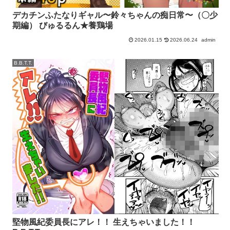
デカチンふたなりギャル〜鈴々ちゃんの痴日常〜（〇少
期編） びゅるるん★養鶏場
2026.01.15
2026.06.24
admin
B.B.T.T.
堅物風紀委員長にアレ！！ 生えちゃいました！！