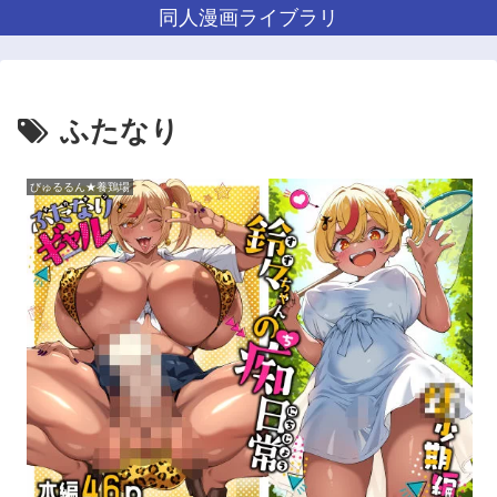
同人漫画ライブラリ
ふたなり
びゅるるん★養鶏場