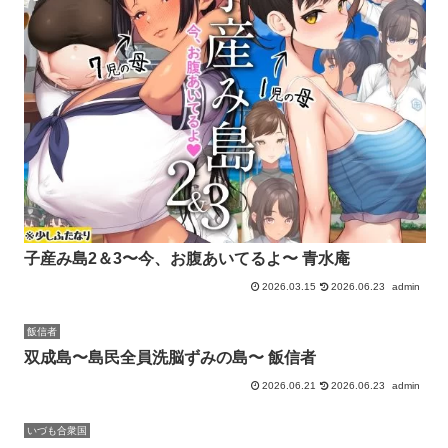
子産み島2＆3〜今、お腹あいてるよ〜 青水庵
2026.03.15
2026.06.23
admin
飯信者
双成島〜島民全員洗脳ずみの島〜 飯信者
2026.06.21
2026.06.23
admin
いづも合衆国